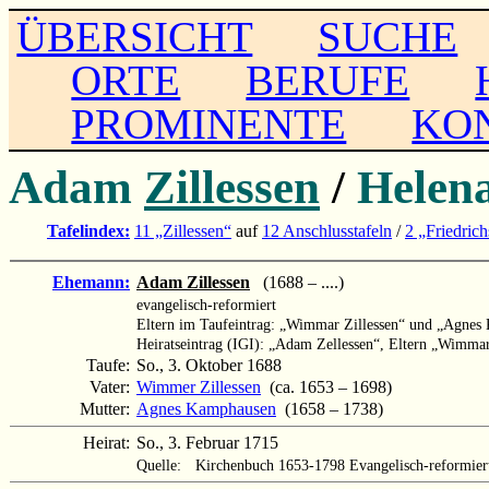
ÜBERSICHT
SUCHE
ORTE
BERUFE
PROMINENTE
KO
Adam
Zillessen
/
Helen
Tafelindex:
11 „Zillessen“
auf
12 Anschlusstafeln
/
2 „Friedrich
Ehemann:
Adam Zillessen
(1688 – ....)
evangelisch-reformiert
Eltern im Taufeintrag: „Wimmar Zillessen“ und „Agne
Heiratseintrag (IGI): „Adam Zellessen“, Eltern „Wimm
Taufe:
So., 3. Oktober 1688
Vater:
Wimmer Zillessen
(ca. 1653 – 1698)
Mutter:
Agnes Kamphausen
(1658 – 1738)
Heirat:
So., 3. Februar 1715
Quelle:
Kirchenbuch 1653-1798 Evangelisch-reformier