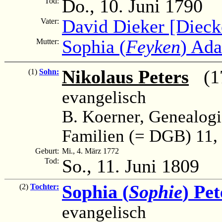
Do., 10. Juni 1790
Tod:
David Dieker [Dieck
Vater:
Sophia (
Feyken
) Ad
Mutter:
Nikolaus Peters
(17
(1)
Sohn:
evangelisch
B. Koerner, Genealog
Familien (= DGB) 11, 
Geburt:
Mi., 4. März 1772
So., 11. Juni 1809
Tod:
Sophia (
Sophie
) Pet
(2)
Tochter:
evangelisch