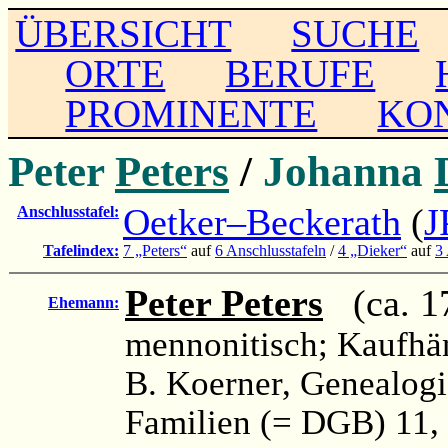
ÜBERSICHT
SUCHE
ORTE
BERUFE
PROMINENTE
KO
Peter
Peters
/
Johanna
Oetker–Beckerath
(
J
Anschlusstafel:
Tafelindex:
7 „Peters“
auf
6 Anschlusstafeln
/
4 „Dieker“
auf
3
Peter Peters
(ca. 17
Ehemann:
mennonitisch; Kaufhän
B. Koerner, Genealog
Familien (= DGB) 11, 