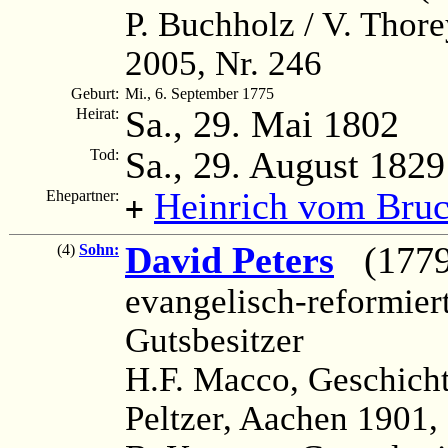
P. Buchholz / V. Thor
2005, Nr. 246
Geburt:
Mi., 6. September 1775
Sa., 29. Mai 1802
Heirat:
Sa., 29. August 1829
Tod:
Heinrich vom Bru
Ehepartner:
+
David Peters
(1779 
(4)
Sohn:
evangelisch-reformiert
Gutsbesitzer
H.F. Macco, Geschicht
Peltzer, Aachen 1901, 