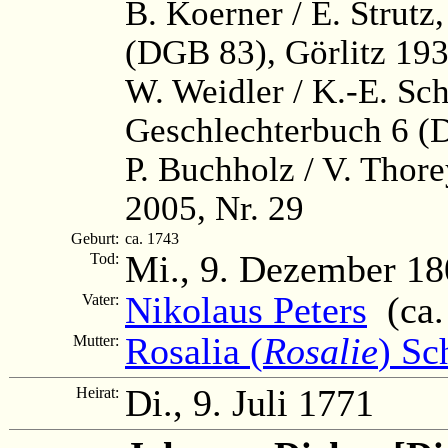
B. Koerner / E. Strutz
(DGB 83), Görlitz 193
W. Weidler / K.-E. Sc
Geschlechterbuch 6 (
P. Buchholz / V. Thor
2005, Nr. 29
Geburt:
ca. 1743
Mi., 9. Dezember 18
Tod:
Nikolaus Peters
(ca.
Vater:
Rosalia (
Rosalie
) Sc
Mutter:
Di., 9. Juli 1771
Heirat: