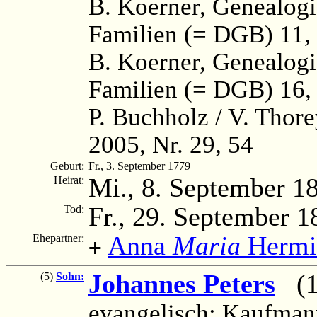
B. Koerner, Genealog
Familien (= DGB) 11, 
B. Koerner, Genealog
Familien (= DGB) 16, 
P. Buchholz / V. Thor
2005, Nr. 29, 54
Geburt:
Fr., 3. September 1779
Mi., 8. September 1
Heirat:
Fr., 29. September 1
Tod:
Anna
Maria
Hermin
Ehepartner:
+
Johannes Peters
(17
(5)
Sohn:
evangelisch; Kaufman