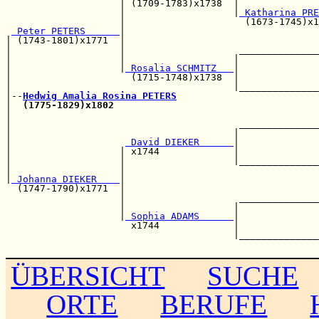
                    | (1709-1783)x1738  |              
                    |                   |
 Katharina PRE
                    |                     (1673-1745)x1
 Peter PETERS      
|                                  
| (1743-1801)x1771  |                                  
|                   |                    ______________
|                   |                   |              
|                   |
 Rosalia SCHMITZ   
|              
|                     (1715-1748)x1738  |              
|                                       |______________
|--
Hedwig Amalia Rosina PETERS
|  
(1775-1829)x1802
                                    
|                                                      
|                                        ______________
|                                       |              
|                    
 David DIEKER      
|              
|                   | x1744             |              
|                   |                   |______________
|                   |                                  
|
 Johanna DIEKER    
|                                  
  (1747-1790)x1771  |                                  
                    |                    ______________
                    |                   |              
                    |
 Sophia ADAMS      
|              
                      x1744             |              
                                        |______________
ÜBERSICHT
SUCHE
ORTE
BERUFE