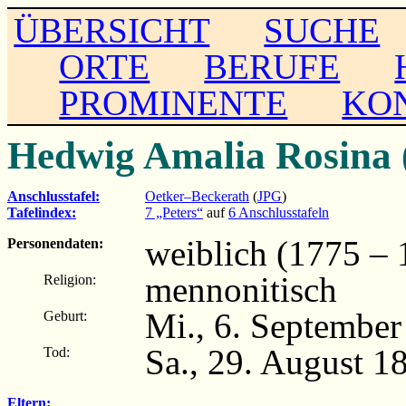
ÜBERSICHT
SUCHE
ORTE
BERUFE
PROMINENTE
KO
Hedwig Amalia Rosina 
Anschlusstafel:
Oetker–Beckerath
(
JPG
)
Tafelindex:
7 „Peters“
auf
6 Anschlusstafeln
weiblich (1775 – 
Personendaten:
mennonitisch
Religion:
Mi., 6. September
Geburt:
Sa., 29. August 1
Tod:
Eltern: