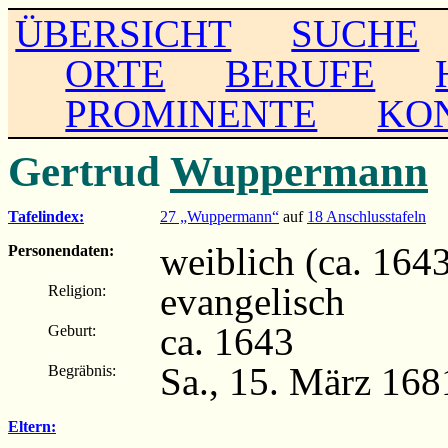
ÜBERSICHT
SUCHE
ORTE
BERUFE
PROMINENTE
KO
Gertrud
Wuppermann
Tafelindex:
27 „Wuppermann“
auf
18 Anschlusstafeln
weiblich (ca. 164
Personendaten:
evangelisch
Religion:
ca. 1643
Geburt:
Sa., 15. März 16
Begräbnis:
Eltern: