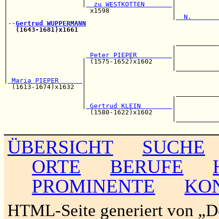
|                   |
  zu WESTKOTTEN       
|           
|                     x1598                |           
|                                          |
  N.       
|--
Gertrud WUPPERMANN
|  
(1643-1681)x1661
                                    
|                                                      
|                                           ___________
|                                          |           
|                    
 Peter PIEPER         
|           
|                   | (1575-1652)x1602     |           
|                   |                      |___________
|                   |                                  
|
 Maria PIEPER      
|                                  
  (1613-1674)x1632  |                                  
                    |                       ___________
                    |                      |           
                    |
 Gertrud KLEIN        
|           
                      (1580-1622)x1602     |           
                                           |___________
ÜBERSICHT
SUCHE
ORTE
BERUFE
PROMINENTE
KO
HTML-Seite generiert von „