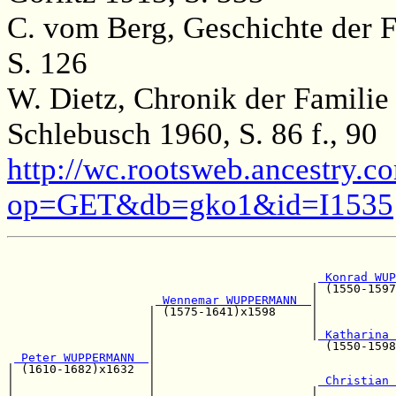
C. vom Berg, Geschichte der F
S. 126
W. Dietz, Chronik der Famili
Schlebusch 1960, S. 86 f., 90
http://wc.rootsweb.ancestry.c
op=GET&db=gko1&id=I1535
                                                       
 Konrad WUP
                                           | (1550-1597
 Wennemar WUPPERMANN  
|

                    | (1575-1641)x1598     |           
                    |                      |           
                    |                      |
 Katharina 
                    |                        (1550-1598
 Peter WUPPERMANN  
|                                  
| (1610-1682)x1632  |                                  
|                   |                       
 Christian 
|                   |                      |           