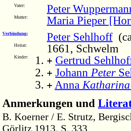
Peter Wupperman
Vater:
Maria Pieper [Hor
Mutter:
Peter Sehlhoff
(ca
Verbindung:
1661, Schwelm
Heirat:
Gertrud Sehlhof
Kinder:
+
Johann
Peter
Se
+
Anna
Katharina
+
Anmerkungen und
Litera
B. Koerner / E. Strutz, Bergi
Görlitz 1913, S. 333