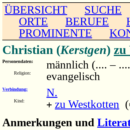
ÜBERSICHT
SUCHE
ORTE
BERUFE
PROMINENTE
KO
Christian (
Kerstgen
)
zu
männlich (.... – ...
Personendaten:
evangelisch
Religion:
N.
Verbindung:
zu Westkotten
(∞
Kind:
+
Anmerkungen und
Litera