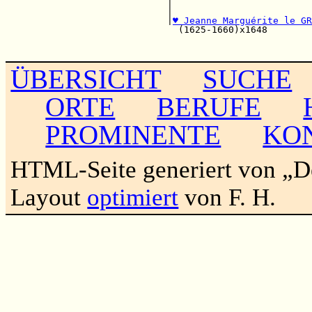
                             |                         
                             |                         
                             |
♥ Jeanne Marguérite le GR
                               (1625-1660)x1648        
                                                       
ÜBERSICHT
SUCHE
ORTE
BERUFE
PROMINENTE
KO
HTML-Seite generiert von „
Layout
optimiert
von F. H.