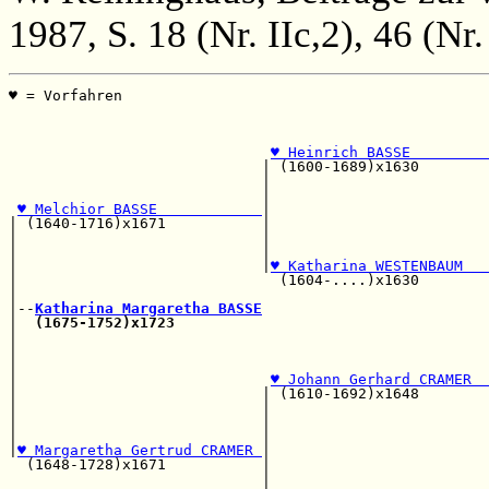
1987, S. 18 (Nr. IIc,2), 46 (Nr.
♥ = Vorfahren                                          
                                                       
                                                       
♥ Heinrich BASSE         
                             | (1600-1689)x1630        
                             |                         
                             |                         
♥ Melchior BASSE            
|                         
| (1640-1716)x1671           |                         
|                            |                         
|                            |                         
|                            |
♥ Katharina WESTENBAUM   
|                              (1604-....)x1630        
|                                                      
|--
Katharina Margaretha BASSE
|  
(1675-1752)x1723
|                                                      
|                                                      
|                                                      
|                             
♥ Johann Gerhard CRAMER  
|                            | (1610-1692)x1648        
|                            |                         
|                            |                         
|                            |                         
|
♥ Margaretha Gertrud CRAMER 
|

  (1648-1728)x1671           |                         
                             |                         