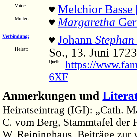
Melchior Basse 
Vater:
♥
Margaretha
Ger
Mutter:
♥
Johann
Stephan
Verbindung:
♥
So., 13. Juni 1723
Heirat:
https://www.fam
Quelle:
6XF
Anmerkungen und
Litera
Heiratseintrag (IGI): „Cath. M
C. vom Berg, Stammtafel der F
W. Reininghaus, Beiträge zur 