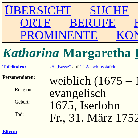
ÜBERSICHT
SUCHE
ORTE
BERUFE
PROMINENTE
KO
Katharina
Margaretha
Tafelindex:
25 „Basse“
auf
12 Anschlusstafeln
weiblich (1675 – 
Personendaten:
evangelisch
Religion:
1675, Iserlohn
Geburt:
Fr., 31. März 175
Tod:
Eltern: