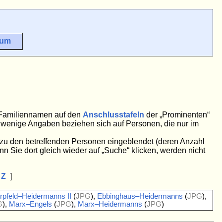
sum
e Familiennamen auf den
Anschlusstafeln
der „Prominenten“
ge wenige Angaben beziehen sich auf Personen, die nur im
n zu den betreffenden Personen eingeblendet (deren Anzahl
nn Sie dort gleich wieder auf „Suche“ klicken, werden nicht
Z
]
rpfeld–Heidermanns II
(
JPG
),
Ebbinghaus–Heidermanns
(
JPG
),
G
),
Marx–Engels
(
JPG
),
Marx–Heidermanns
(
JPG
)