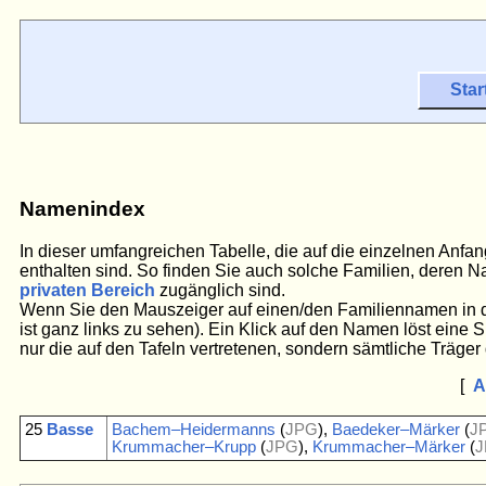
Star
Namenindex
In dieser umfangreichen Tabelle, die auf die einzelnen Anf
enthalten sind. So finden Sie auch solche Familien, deren N
privaten Bereich
zugänglich sind.
Wenn Sie den Mauszeiger auf einen/den Familiennamen in der
ist ganz links zu sehen). Ein Klick auf den Namen löst eine 
nur die auf den Tafeln vertretenen, sondern sämtliche Träger
[
25
Basse
Bachem–Heidermanns
(
JPG
),
Baedeker–Märker
(
J
Krummacher–Krupp
(
JPG
),
Krummacher–Märker
(
J