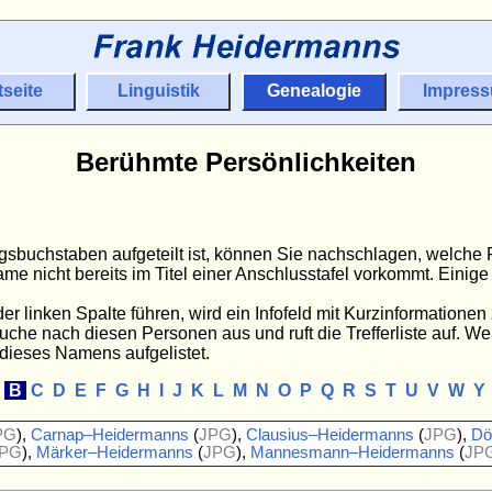
tseite
Linguistik
Genealogie
Impres
Berühmte Persönlichkeiten
angsbuchstaben aufgeteilt ist, können Sie nachschlagen, welch
ame nicht bereits im Titel einer Anschlusstafel vorkommt. Eini
 linken Spalte führen, wird ein Infofeld mit Kurzinformatione
Suche nach diesen Personen aus und ruft die Trefferliste auf. We
 dieses Namens aufgelistet.
A
B
C
D
E
F
G
H
I
J
K
L
M
N
O
P
Q
R
S
T
U
V
W
Y
PG
),
Carnap–Heidermanns
(
JPG
),
Clausius–Heidermanns
(
JPG
),
Dö
PG
),
Märker–Heidermanns
(
JPG
),
Mannesmann–Heidermanns
(
JP