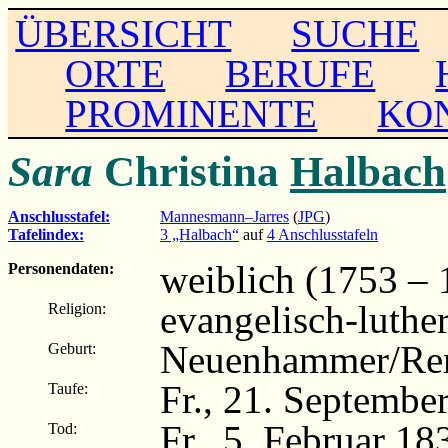
ÜBERSICHT
SUCHE
ORTE
BERUFE
PROMINENTE
KO
Sara
Christina
Halbach
Anschlusstafel:
Mannesmann–Jarres
(
JPG
)
Tafelindex:
3 „Halbach“
auf
4 Anschlusstafeln
weiblich (1753 – 
Personendaten:
evangelisch-luthe
Religion:
Neuenhammer/Re
Geburt:
Fr., 21. Septembe
Taufe:
Fr., 5. Februar 18
Tod: