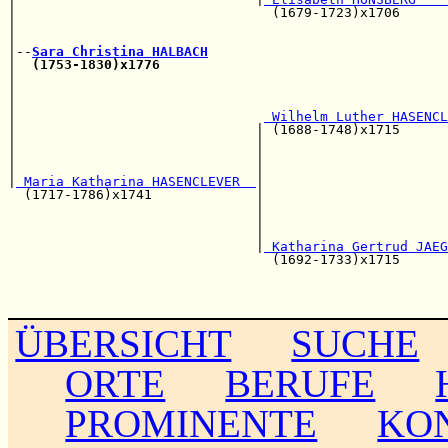
|                                (1679-1723)x1706      
|                                                      
|                                                      
|--
Sara Christina HALBACH
|  
(1753-1830)x1776
|                                                      
|                                                      
|                                                      
|                               
 Wilhelm Luther HASENCL
|                              | (1688-1748)x1715      
|                              |                       
|                              |                       
|                              |                       
|
 Maria Katharina HASENCLEVER  
|

  (1717-1786)x1741             |                       
                               |                       
                               |                       
                               |                       
                               |
 Katharina Gertrud JAEG
                                 (1692-1733)x1715      
                                                       
                                                       
ÜBERSICHT
SUCHE
ORTE
BERUFE
PROMINENTE
KO