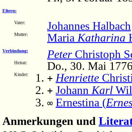
Eltern:
Johannes Halbach
Vater:
Maria
Katharina
H
Mutter:
Peter
Christoph S
Verbindung:
Do., 30. Mai 177
Heirat:
Henriette
Christ
Kinder:
+
Johann
Karl
Wil
+
Ernestina (
Ernes
∞
Anmerkungen und
Litera