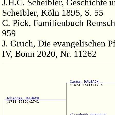
J.H.C. Scheibler, Geschichte 
Scheibler, Köln 1895, S. 55
C. Pick, Familienbuch Remsch
959
J. Gruch, Die evangelischen P
IV, Bonn 2020, Nr. 11262
                                                       
                                                       
 Caspar HALBACH        
                               | (1673-1741)x1706      
                               |                       
                               |                       
                               |                       
 Johannes HALBACH             
|

| (1711-1789)x1741             |                       
|                              |                       
|                              |                       
|                              |                       
|                              |
 Elisabeth HONSBERG    