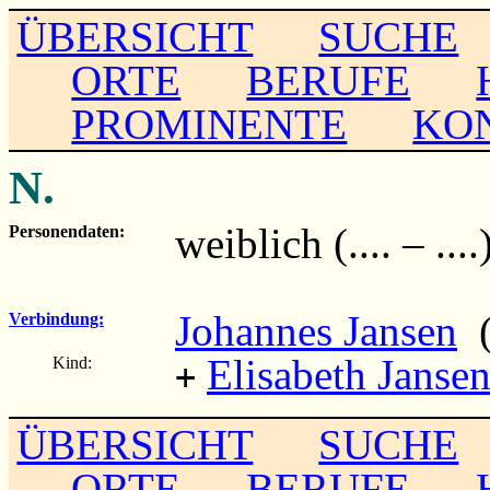
ÜBERSICHT
SUCHE
ORTE
BERUFE
PROMINENTE
KO
N.
weiblich (.... – ....
Personendaten:
Johannes Jansen
(
Verbindung:
Elisabeth Janse
Kind:
+
ÜBERSICHT
SUCHE
ORTE
BERUFE