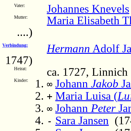
Johannes Knevels
Vater:
Maria Elisabeth 
Mutter:
....)
Hermann
Adolf Ja
Verbindung:
1747)
ca. 1727, Linnich
Heirat:
Johann
Jakob
Ja
Kinder:
∞
Maria Luisa (
Lu
+
Johann
Peter
Ja
∞
Sara Jansen
(174
-