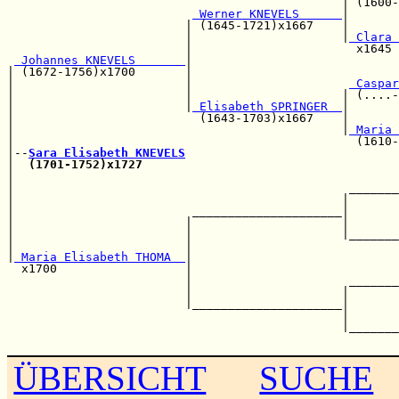
                                               | (1600-
 Werner KNEVELS      
|       
                         | (1645-1721)x1667    |       
                         |                     |
 Clara 
                         |                       x1645 
 Johannes KNEVELS       
|                             
| (1672-1756)x1700       |                             
|                        |                      
 Caspar
|                        |                     | (....-
|                        |
 Elisabeth SPRINGER  
|       
|                          (1643-1703)x1667    |       
|                                              |
 Maria 
|                                                (1610-
|--
Sara Elisabeth KNEVELS
|  
(1701-1752)x1727
                                    
|                                                      
|                                               _______
|                                              |       
|                         _____________________|       
|                        |                     |       
|                        |                     |_______
|                        |                             
|
 Maria Elisabeth THOMA  
|                             
  x1700                  |                             
                         |                      _______
                         |                     |       
                         |_____________________|       
                                               |       
                                               |_______
ÜBERSICHT
SUCHE