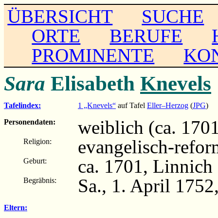
ÜBERSICHT
SUCHE
ORTE
BERUFE
PROMINENTE
KO
Sara
Elisabeth
Knevels
Tafelindex:
1 „Knevels“
auf Tafel
Eller–Herzog
(
JPG
)
weiblich (ca. 170
Personendaten:
evangelisch-refor
Religion:
ca. 1701, Linnich
Geburt:
Sa., 1. April 1752
Begräbnis:
Eltern: