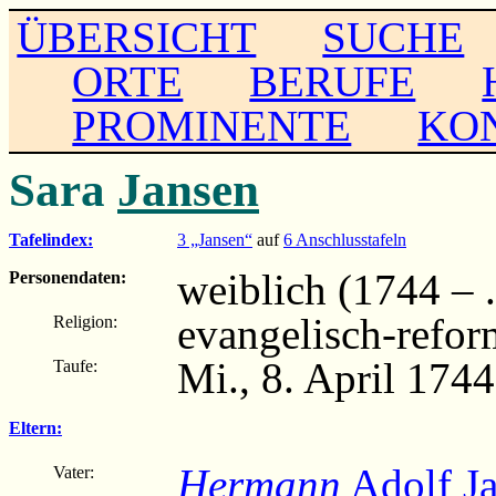
ÜBERSICHT
SUCHE
ORTE
BERUFE
PROMINENTE
KO
Sara
Jansen
Tafelindex:
3 „Jansen“
auf
6 Anschlusstafeln
weiblich (1744 – ..
Personendaten:
evangelisch-refor
Religion:
Mi., 8. April 1744
Taufe:
Eltern:
Hermann
Adolf Ja
Vater: