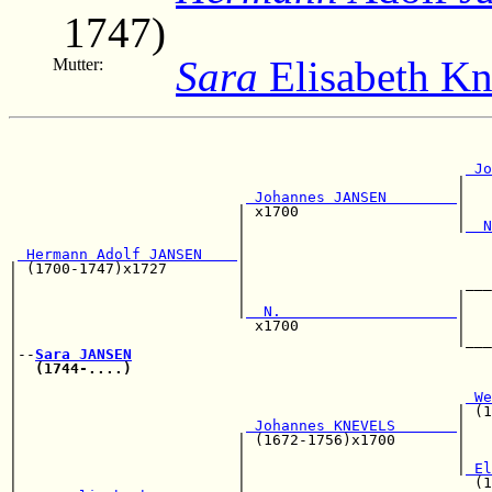
1747)
Sara
Elisabeth Kn
Mutter:
                                                       
                                                       
 Jo
                                                   |   
 Johannes JANSEN        
|   
                          | x1700                  |   
                          |                        |
  N
                          |                            
 Hermann Adolf JANSEN    
|                            
| (1700-1747)x1727        |                            
|                         |                         ___
|                         |                        |   
|                         |
  N.                    
|   
|                           x1700                  |   
|                                                  |___
|--
Sara JANSEN
|  
(1744-....)
|                                                      
|                                                   
 We
|                                                  | (1
|                          
 Johannes KNEVELS       
|

|                         | (1672-1756)x1700       |   
|                         |                        |   
|                         |                        |
 El
|                         |                          (1