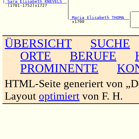
|
 Sara Elisabeth KNEVELS  
|                            
  (1701-1752)x1727        |                            
                          |                         ___
                          |                        |   
                          |
 Maria Elisabeth THOMA  
|   
                            x1700                  |   
                                                   |___
ÜBERSICHT
SUCHE
ORTE
BERUFE
PROMINENTE
KO
HTML-Seite generiert von „
Layout
optimiert
von F. H.