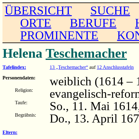
ÜBERSICHT
SUCHE
ORTE
BERUFE
PROMINENTE
KO
Helena
Teschemacher
Tafelindex:
13 „Teschemacher“
auf
12 Anschlusstafeln
weiblich (1614 – 
Personendaten:
evangelisch-refor
Religion:
So., 11. Mai 1614
Taufe:
Do., 13. April 16
Begräbnis:
Eltern: