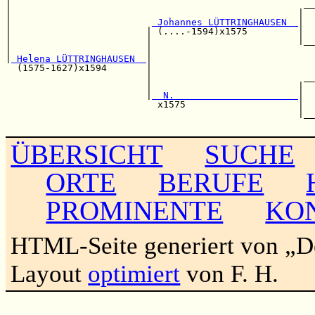
|                                                    __
|                                                   |  
|                         
 Johannes LÜTTRINGHAUSEN  
|  
|                        | (....-1594)x1575         |  
|                        |                          |__
|                        |                             
|
 Helena LÜTTRINGHAUSEN  
|                             
  (1575-1627)x1594       |                             
                         |                           __
                         |                          |  
                         |
  N.                      
|  
                           x1575                    |  
                                                    |__
ÜBERSICHT
SUCHE
ORTE
BERUFE
PROMINENTE
KO
HTML-Seite generiert von „
Layout
optimiert
von F. H.