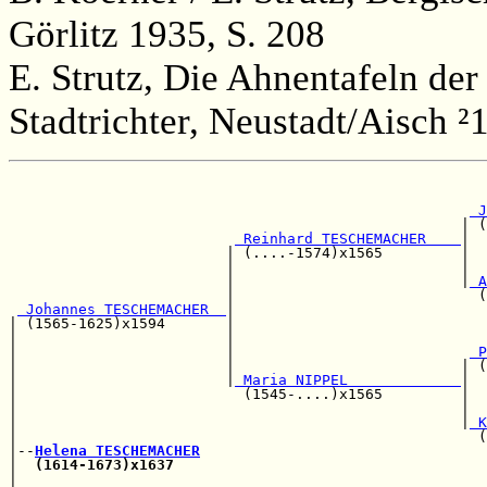
Görlitz 1935, S. 208
E. Strutz, Die Ahnentafeln der
Stadtrichter, Neustadt/Aisch ²
                                                       
                                                       
 J
                                                    | (
 Reinhard TESCHEMACHER    
|

                         | (....-1574)x1565         |  
                         |                          |  
                         |                          |
 A
                         |                            (
 Johannes TESCHEMACHER  
|

| (1565-1625)x1594       |                             
|                        |                             
|                        |                           
 P
|                        |                          | (
|                        |
 Maria NIPPEL             
|

|                          (1545-....)x1565         |  
|                                                   |  
|                                                   |
 K
|                                                     (
|--
Helena TESCHEMACHER
|  
(1614-1673)x1637
                                    
|                                                      