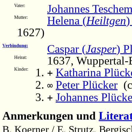
Johannes Teschem
Vater:
Helena (
Heiltgen
)
Mutter:
1627)
Caspar (
Jasper
) P
Verbindung:
1637, Wuppertal-E
Heirat:
Katharina Plück
Kinder:
+
Peter Plücker
(c
∞
Johannes Plücke
+
Anmerkungen und
Litera
B. Koerner / E. Strutz, Bergi