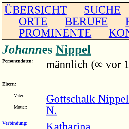
ÜBERSICHT
SUCHE
ORTE
BERUFE
PROMINENTE
KO
Johann
es
Nippel
männlich (∞ vor 
Personendaten:
Eltern:
Gottschalk Nippel
Vater:
N.
Mutter:
Katharina
Verbindung: