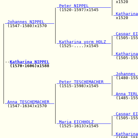
                                            | x1520    
 Peter NIPPEL         
|          
                     | (1520-1597)x1545     |          
                     |                      |
 Katharina
                     |                        x1520    
 Johannes NIPPEL    
|

| (1547-1580)x1570   |                                 
|                    |                                 
|                    |                       
 Caspar EI
|                    |                      | (1505-155
|                    |
 Katharina vorm HOLZ  
|

|                      (1525-....)x1545     |          
|                                           |          
|                                           |
 Katharina
|                                             (1505-155
|--
Katharina NIPPEL
|  
(1570-1606)x1588
                                    
|                                                      
|                                            
 Johannes 
|                                           | (1480-155
|                     
 Peter TESCHEMACHER   
|

|                    | (1515-1598)x1545     |          
|                    |                      |          
|                    |                      |
 Anna TERL
|                    |                        (1485-155
|
 Anna TESCHEMACHER  
|

  (1547-1634)x1570   |                                 
                     |                                 
                     |                       
 Caspar EI
                     |                      | (1505-155
                     |
 Maria EICHHOLZ       
|

                       (1525-1613)x1545     |          
                                            |          
                                            |
 Katharina