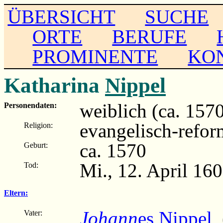
ÜBERSICHT
SUCHE
ORTE
BERUFE
PROMINENTE
KO
Katharina
Nippel
weiblich (ca. 157
Personendaten:
evangelisch-refor
Religion:
ca. 1570
Geburt:
Mi., 12. April 16
Tod:
Eltern:
Johann
es Nippel
(
Vater: