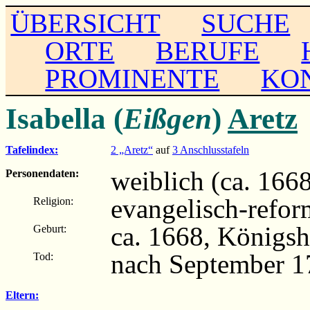
ÜBERSICHT
SUCHE
ORTE
BERUFE
PROMINENTE
KO
Isabella (
Eißgen
)
Aretz
Tafelindex:
2 „Aretz“
auf
3 Anschlusstafeln
weiblich (ca. 166
Personendaten:
evangelisch-refor
Religion:
ca. 1668, Königs
Geburt:
nach September 1
Tod:
Eltern: