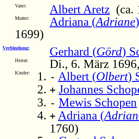
Albert Aretz
(ca. 
Vater:
Adriana (
Adriane
Mutter:
1699)
Gerhard (
Görd
) S
Verbindung:
Di., 6. März 1696
Heirat:
Albert (
Olbert
) 
Kinder:
-
Johannes Schop
+
Mewis Schopen
-
Adriana (
Adrian
+
1760)