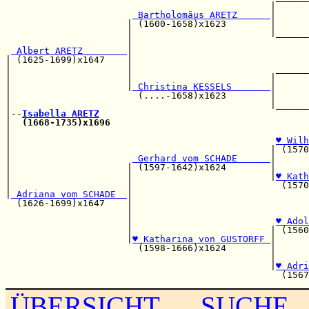
                                                |      
 Bartholomäus ARETZ      
|      
                      | (1600-1658)x1623        |      
                      |                         |______
                      |                                
 Albert ARETZ        
|                                
| (1625-1699)x1647    |                                
|                     |                          ______
|                     |                         |      
|                     |
 Christina KESSELS       
|      
|                       (....-1658)x1623        |      
|                                               |______
|--
Isabella ARETZ
|  
(1668-1735)x1696
|                                                      
|                                                
♥ Wilh
|                                               | (1570
|                      
 Gerhard vom SCHADE      
|      
|                     | (1597-1642)x1624        |      
|                     |                         |
♥ Kath
|                     |                           (1570
|
 Adriana vom SCHADE  
|

  (1626-1699)x1647    |                                
                      |                                
                      |                          
♥ Adol
                      |                         | (1560
                      |
♥ Katharina von GUSTORFF 
|

                        (1598-1666)x1624        |      
                                                |      
                                                |
♥ Adri
ÜBERSICHT
SUCHE