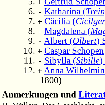
Gertrud Schope
+
Katharina (
Trei
-
Cäcilia (
Cicilge
+
Magdalena (
Mag
-
Albert (
Olbert
) 
-
Caspar Schopen
+
Sibylla (
Sibille
)
-
Anna Wilhelmin
+
1800)
Anmerkungen und
Litera