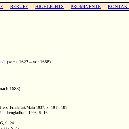
TE
BERUFE
HIGHLIGHTS
PROMINENTE
KONTAK
hs]
(∞ ca. 1623 – vor 1658)
nach 1688)
fers, Frankfurt/Main 1937, S. 19 f., 101
 Mönchengladbach 1993, S. 16
5, S. 24
 2006, S. 42