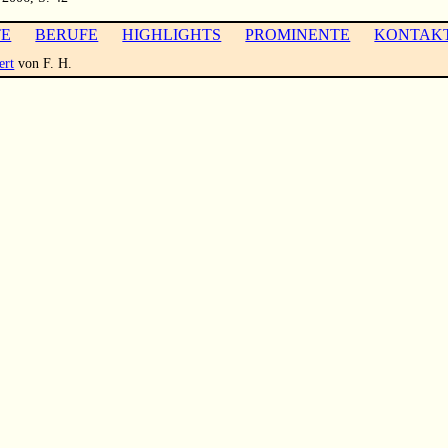
TE
BERUFE
HIGHLIGHTS
PROMINENTE
KONTAK
ert
von F. H.