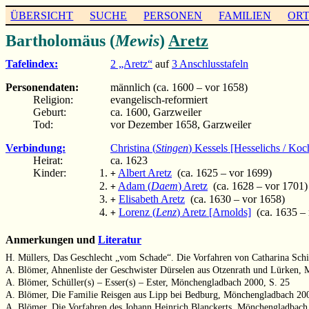
ÜBERSICHT
SUCHE
PERSONEN
FAMILIEN
OR
Bartholomäus (
Mewis
)
Aretz
Tafelindex:
2 „Aretz“
auf
3 Anschlusstafeln
Personendaten:
männlich (ca. 1600 – vor 1658)
Religion:
evangelisch-reformiert
Geburt:
ca. 1600, Garzweiler
Tod:
vor Dezember 1658, Garzweiler
Verbindung:
Christina (
Stingen
) Kessels [Hesselichs / Koc
Heirat:
ca. 1623
Kinder:
Albert Aretz
(ca. 1625 – vor 1699)
+
Adam (
Daem
) Aretz
(ca. 1628 – vor 1701)
+
Elisabeth Aretz
(ca. 1630 – vor 1658)
+
Lorenz (
Lenz
) Aretz [Arnolds]
(ca. 1635 – 
+
Anmerkungen und
Literatur
H. Müllers, Das Geschlecht „vom Schade“. Die Vorfahren von Catharina Schif
A. Blömer, Ahnenliste der Geschwister Dürselen aus Otzenrath und Lürken,
A. Blömer, Schüller(s) – Esser(s) – Ester, Mönchengladbach 2000, S. 25
A. Blömer, Die Familie Reisgen aus Lipp bei Bedburg, Mönchengladbach 200
A. Blömer, Die Vorfahren des Johann Heinrich Blanckerts, Mönchengladbach