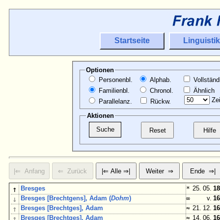
Startseite
Linguistik
Optionen
Personenbl.
Alphab.
Vollständ
Familienbl.
Chronol.
Ähnlich
Zei
Parallelanz.
Rückw.
Aktionen
↑
Bresges
*
25. 05.
18
↓
Bresges [Brechtgens], Adam (
Dohm
)
∞
v.
16
↑
Bresges [Brechtges], Adam
≈
21. 12.
16
↑
Bresges [Brechtges], Adam
≈
14. 06.
16