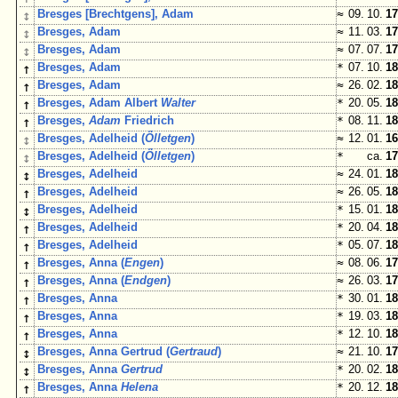
↕
Bresges [Brechtgens], Adam
≈
09. 10.
17
↕
Bresges, Adam
≈
11. 03.
17
↕
Bresges, Adam
≈
07. 07.
17
↑
Bresges, Adam
*
07. 10.
18
↑
Bresges, Adam
≈
26. 02.
18
↑
Bresges, Adam Albert
Walter
*
20. 05.
18
↑
Bresges,
Adam
Friedrich
*
08. 11.
18
↕
Bresges, Adelheid (
Ölletgen
)
≈
12. 01.
16
↕
Bresges, Adelheid (
Ölletgen
)
*
ca.
17
↕
Bresges, Adelheid
≈
24. 01.
18
↑
Bresges, Adelheid
≈
26. 05.
18
↕
Bresges, Adelheid
*
15. 01.
18
↑
Bresges, Adelheid
*
20. 04.
18
↑
Bresges, Adelheid
*
05. 07.
18
↑
Bresges, Anna (
Engen
)
≈
08. 06.
17
↑
Bresges, Anna (
Endgen
)
≈
26. 03.
17
↑
Bresges, Anna
*
30. 01.
18
↑
Bresges, Anna
*
19. 03.
18
↑
Bresges, Anna
*
12. 10.
18
↕
Bresges, Anna Gertrud (
Gertraud
)
≈
21. 10.
17
↕
Bresges, Anna
Gertrud
*
20. 02.
18
↑
Bresges, Anna
Helena
*
20. 12.
18