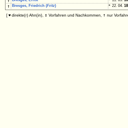
↑
↑
Bresges, Friedrich (
Fritz
)
*
22. 04.
18
↕
↑
[
direkte(r) Ahn(in),
Vorfahren und Nachkommen,
nur Vorfahr
♥