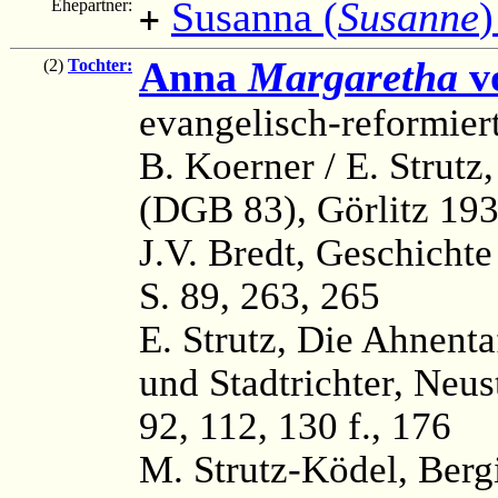
Susanna (
Susanne
Ehepartner:
+
Anna
Margaretha
v
(2)
Tochter:
evangelisch-reformier
B. Koerner / E. Strutz
(DGB 83), Görlitz 193
J.V. Bredt, Geschichte
S. 89, 263, 265
E. Strutz, Die Ahnenta
und Stadtrichter, Neust
92, 112, 130 f., 176
M. Strutz-Ködel, Ber