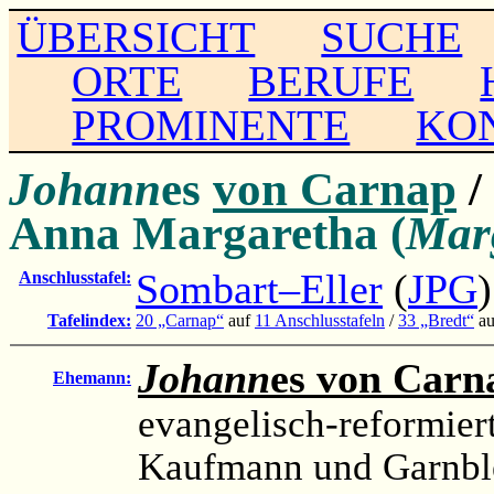
ÜBERSICHT
SUCHE
ORTE
BERUFE
PROMINENTE
KO
Johann
es
von Carnap
/
Anna Margaretha (
Mar
Sombart–Eller
(
JPG
)
Anschlusstafel:
Tafelindex:
20 „Carnap“
auf
11 Anschlusstafeln
/
33 „Bredt“
a
Johann
es von Carn
Ehemann:
evangelisch-reformier
Kaufmann und Garnblei