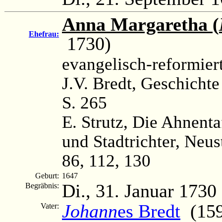
Anna Margaretha (
Ehefrau:
1730)
evangelisch-reformier
J.V. Bredt, Geschichte
S. 265
E. Strutz, Die Ahnenta
und Stadtrichter, Neus
86, 112, 130
Geburt:
1647
Di., 31. Januar 1730
Begräbnis:
Johann
es Bredt
(159
Vater: