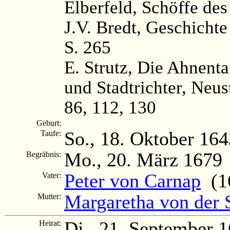
Elberfeld, Schöffe de
J.V. Bredt, Geschichte
S. 265
E. Strutz, Die Ahnenta
und Stadtrichter, Neus
86, 112, 130
Geburt:
So., 18. Oktober 164
Taufe:
Mo., 20. März 1679
Begräbnis:
Peter von Carnap
(16
Vater:
Margaretha von der 
Mutter:
Di., 21. September 
Heirat: