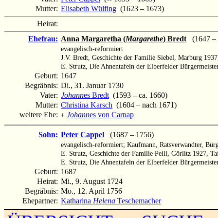
Mutter:
Elisabeth Wülfing
(1623 – 1673)
Heirat:
Ehefrau:
Anna Margaretha (
Margarethe
) Bredt
(1647 – 
evangelisch-reformiert
J.V. Bredt, Geschichte der Familie Siebel, Marburg 1937
E. Strutz, Die Ahnentafeln der Elberfelder Bürgermeister
Geburt:
1647
Begräbnis:
Di., 31. Januar 1730
Vater:
Johann
es Bredt
(1593 – ca. 1660)
Mutter:
Christina Karsch
(1604 – nach 1671)
weitere Ehe:
Johann
es von Carnap
+
Sohn:
Peter Cappel
(1687 – 1756)
evangelisch-reformiert; Kaufmann, Ratsverwandter, Bürge
E. Strutz, Geschichte der Familie Peill, Görlitz 1927, Ta
E. Strutz, Die Ahnentafeln der Elberfelder Bürgermeister
Geburt:
1687
Heirat:
Mi., 9. August 1724
Begräbnis:
Mo., 12. April 1756
Ehepartner:
Katharina
Helena
Teschemacher