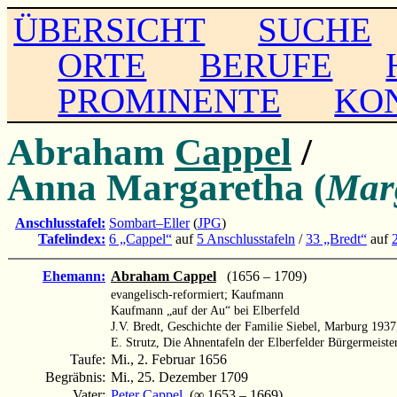
ÜBERSICHT
SUCHE
ORTE
BERUFE
PROMINENTE
KO
Abraham
Cappel
/
Anna Margaretha (
Mar
Anschlusstafel:
Sombart–Eller
(
JPG
)
Tafelindex:
6 „Cappel“
auf
5 Anschlusstafeln
/
33 „Bredt“
auf
Ehemann:
Abraham Cappel
(1656 – 1709)
evangelisch-reformiert; Kaufmann
Kaufmann „auf der Au“ bei Elberfeld
J.V. Bredt, Geschichte der Familie Siebel, Marburg 1937
E. Strutz, Die Ahnentafeln der Elberfelder Bürgermeister
Taufe:
Mi., 2. Februar 1656
Begräbnis:
Mi., 25. Dezember 1709
Vater:
Peter Cappel
(∞ 1653 – 1669)