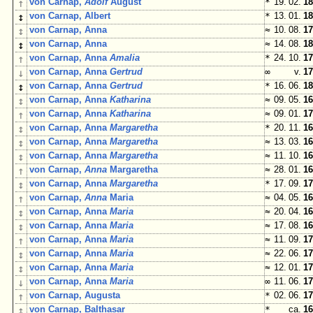
↑
von Carnap,
Adolf
August
*
19. 02.
18
↕
von Carnap, Albert
*
13. 01.
18
↕
von Carnap, Anna
≈
10. 08.
17
↕
von Carnap, Anna
≈
14. 08.
18
↑
von Carnap, Anna
Amalia
*
24. 10.
17
↓
von Carnap, Anna
Gertrud
∞
v.
17
↕
von Carnap, Anna
Gertrud
*
16. 06.
18
↕
von Carnap, Anna
Katharina
≈
09. 05.
16
↑
von Carnap, Anna
Katharina
≈
09. 01.
17
↕
von Carnap, Anna
Margaretha
*
20. 11.
16
↕
von Carnap, Anna
Margaretha
≈
13. 03.
16
↕
von Carnap, Anna
Margaretha
≈
11. 10.
16
↑
von Carnap,
Anna
Margaretha
≈
28. 01.
16
↕
von Carnap, Anna
Margaretha
*
17. 09.
17
↑
von Carnap,
Anna
Maria
≈
04. 05.
16
↕
von Carnap, Anna
Maria
≈
20. 04.
16
↕
von Carnap, Anna
Maria
≈
17. 08.
16
↑
von Carnap, Anna
Maria
≈
11. 09.
17
↕
von Carnap, Anna
Maria
≈
22. 06.
17
↕
von Carnap, Anna
Maria
≈
12. 01.
17
↓
von Carnap, Anna
Maria
∞
11. 06.
17
↑
von Carnap, Augusta
*
02. 06.
17
↕
von Carnap, Balthasar
*
ca.
16