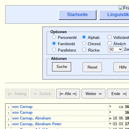
Startseite
Linguistik
Optionen
Personenbl.
Alphab.
Vollständ
Familienbl.
Chronol.
Ähnlich
Zei
Parallelanz.
Rückw.
Aktionen
↑
von Carnap
*
ca.
16
↑
von Carnap
*
16
↓
von Carnap, Abraham
∞
18. 06.
18
↕
von Carnap, Abraham
Peter
*
03. 03.
17