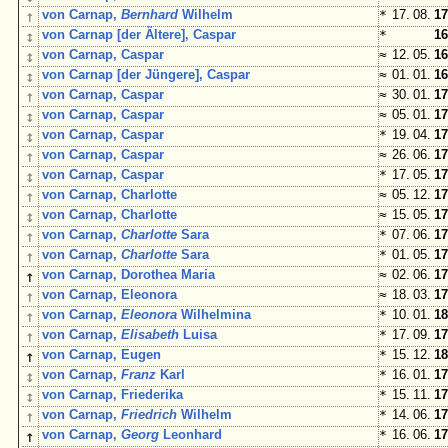
↑
von Carnap,
Bernhard
Wilhelm
*
17. 08.
17
↕
von Carnap [der Ältere], Caspar
*
16
↕
von Carnap, Caspar
≈
12. 05.
16
↕
von Carnap [der Jüngere], Caspar
≈
01. 01.
16
↑
von Carnap, Caspar
≈
30. 01.
17
↕
von Carnap, Caspar
≈
05. 01.
17
↕
von Carnap, Caspar
*
19. 04.
17
↑
von Carnap, Caspar
≈
26. 06.
17
↕
von Carnap, Caspar
*
17. 05.
17
↑
von Carnap, Charlotte
≈
05. 12.
17
↕
von Carnap, Charlotte
≈
15. 05.
17
↑
von Carnap,
Charlotte
Sara
*
07. 06.
17
↑
von Carnap,
Charlotte
Sara
*
01. 05.
17
↑
von Carnap, Dorothea Maria
≈
02. 06.
17
↑
von Carnap, Eleonora
≈
18. 03.
17
↑
von Carnap,
Eleonora
Wilhelmina
*
10. 01.
18
↑
von Carnap,
Elisabeth
Luisa
*
17. 09.
17
↑
von Carnap, Eugen
*
15. 12.
18
↕
von Carnap,
Franz
Karl
*
16. 01.
17
↕
von Carnap, Friederika
*
15. 11.
17
↑
von Carnap,
Friedrich
Wilhelm
*
14. 06.
17
↑
von Carnap,
Georg
Leonhard
*
16. 06.
17