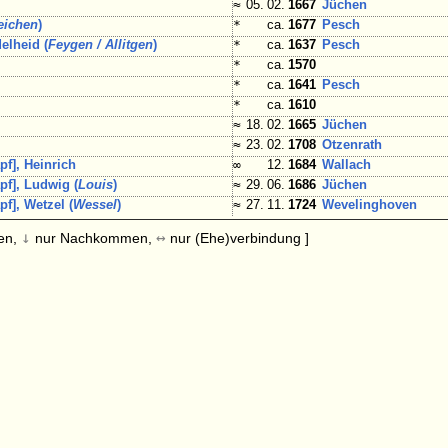
≈
05. 02.
1667
Jüchen
eichen
)
*
ca.
1677
Pesch
elheid (
Feygen / Allitgen
)
*
ca.
1637
Pesch
*
ca.
1570
*
ca.
1641
Pesch
*
ca.
1610
≈
18. 02.
1665
Jüchen
≈
23. 02.
1708
Otzenrath
f], Heinrich
∞
12.
1684
Wallach
f], Ludwig (
Louis
)
≈
29. 06.
1686
Jüchen
f], Wetzel (
Wessel
)
≈
27. 11.
1724
Wevelinghoven
↓
↔
en,
nur Nachkommen,
nur (Ehe)verbindung ]