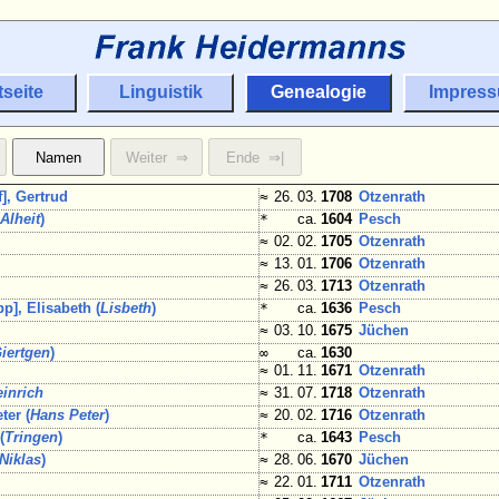
tseite
Linguistik
Genealogie
Impres
], Gertrud
≈
26. 03.
1708
Otzenrath
(
Alheit
)
*
ca.
1604
Pesch
≈
02. 02.
1705
Otzenrath
≈
13. 01.
1706
Otzenrath
≈
26. 03.
1713
Otzenrath
p], Elisabeth (
Lisbeth
)
*
ca.
1636
Pesch
≈
03. 10.
1675
Jüchen
iertgen
)
∞
ca.
1630
≈
01. 11.
1671
Otzenrath
einrich
≈
31. 07.
1718
Otzenrath
ter (
Hans Peter
)
≈
20. 02.
1716
Otzenrath
(
Tringen
)
*
ca.
1643
Pesch
Niklas
)
≈
28. 06.
1670
Jüchen
≈
22. 01.
1711
Otzenrath