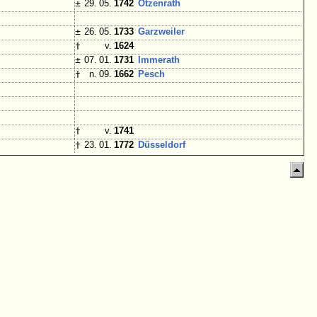
±
29. 05.
1742
Otzenrath
±
26. 05.
1733
Garzweiler
†
v.
1624
±
07. 01.
1731
Immerath
†
n. 09.
1662
Pesch
†
v.
1741
†
23. 01.
1772
Düsseldorf