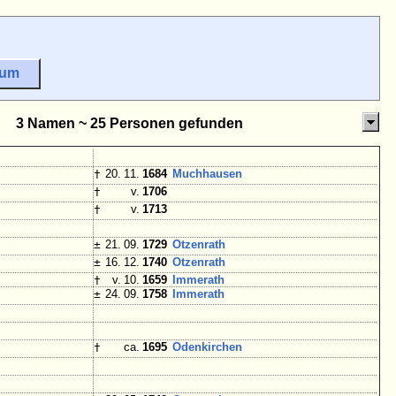
sum
3 Namen ~ 25 Personen gefunden
†
20. 11.
1684
Muchhausen
†
v.
1706
†
v.
1713
±
21. 09.
1729
Otzenrath
±
16. 12.
1740
Otzenrath
†
v. 10.
1659
Immerath
±
24. 09.
1758
Immerath
†
ca.
1695
Odenkirchen