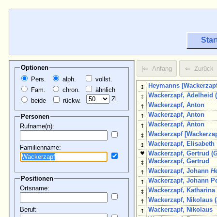
Star
Optionen
Pers.
alph.
vollst.
↕
Heymanns [Wackerzapf
Fam.
chron.
ähnlich
↕
Wackerzapf, Adelheid 
Zl.
beide
rückw.
↑
Wackerzapf, Anton
↑
Wackerzapf, Anton
Personen
↑
Wackerzapf, Anton
Rufname(n):
↕
Wackerzapf [Wackerzap
↕
Wackerzapf, Elisabeth
Familienname:
♥
Wackerzapf, Gertrud (
G
↕
Wackerzapf, Gertrud
↑
Wackerzapf, Johann
H
Positionen
↑
Wackerzapf, Johann Pe
Ortsname:
↕
Wackerzapf, Katharina 
↑
Wackerzapf, Nikolaus (
Beruf:
↑
Wackerzapf, Nikolaus