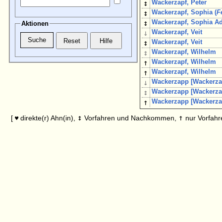
↕
Wackerzapf, Peter
↕
Wackerzapf, Sophia (
F
↕
Wackerzapf, Sophia Ad
Aktionen
↓
Wackerzapf, Veit
↕
Wackerzapf, Veit
↕
Wackerzapf, Wilhelm
↑
Wackerzapf, Wilhelm
↑
Wackerzapf, Wilhelm
↓
Wackerzapp [Wackerzap
↕
Wackerzapp [Wackerzap
↑
Wackerzapp [Wackerzap
↕
↑
[
direkte(r) Ahn(in),
Vorfahren und Nachkommen,
nur Vorfahr
♥