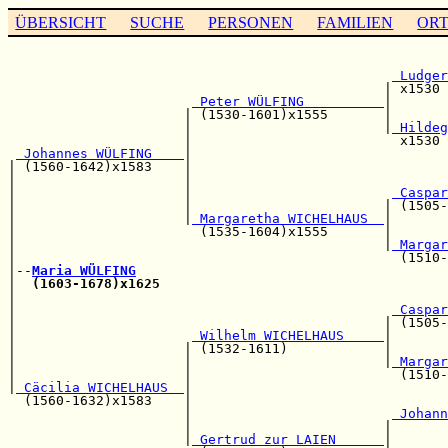
ÜBERSICHT
SUCHE
PERSONEN
FAMILIEN
OR
                                                       
                                                       
 Ludger
                                               | x1530 
 Peter WÜLFING          
|       
                      | (1530-1601)x1555       |       
                      |                        |
 Hildeg
                      |                          x1530 
 Johannes WÜLFING    
|

| (1560-1642)x1583    |                                
|                     |                                
|                     |                         
 Caspar
|                     |                        | (1505-
|                     |
 Margaretha WICHELHAUS  
|       
|                       (1535-1604)x1555       |       
|                                              |
 Margar
|                                                (1510-
|--
Maria WÜLFING
|  
(1603-1678)x1625
|                                                      
|                                               
 Caspar
|                                              | (1505-
|                      
 Wilhelm WICHELHAUS     
|       
|                     | (1532-1611)            |       
|                     |                        |
 Margar
|                     |                          (1510-
|
 Cäcilia WICHELHAUS  
|                                
  (1560-1632)x1583    |                                
                      |                         
 Johann
                      |                        |       
                      |
 Gertrud zur LAIEN      
|       