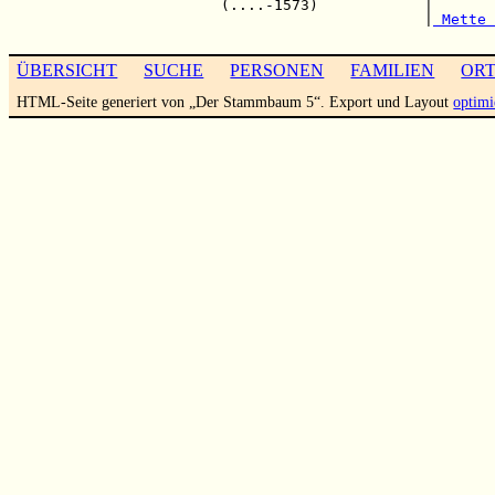
                        (....-1573)            |       
                                               |
 Mette 
ÜBERSICHT
SUCHE
PERSONEN
FAMILIEN
OR
HTML-Seite generiert von „Der Stammbaum 5“. Export und Layout
optimi