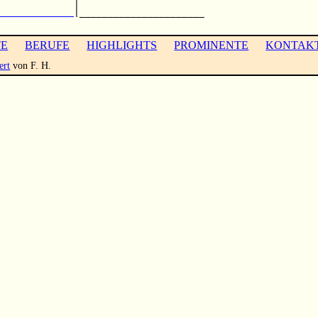
             |                      

             
|______________________

TE
BERUFE
HIGHLIGHTS
PROMINENTE
KONTAK
ert
von F. H.