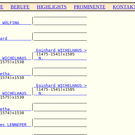
TE
BERUFE
HIGHLIGHTS
PROMINENTE
KONTAK
              ______________________

             |                      

 WÜLFING     
|______________________

                                    

              ______________________

             |                      

ard          
|______________________

                                    

              
 Eginhard WICHELHAUS >
             | (1475-1541)x1505     

 WICHELHAUS  
|
  N.                  
1575)x1530                          

              ______________________

             |                      

etha         
|______________________

1574)x1530                          

 Eginhard WICHELHAUS >
             | (1475-1541)x1505     

 WICHELHAUS  
|
  N.                  
1575)x1530                          

              ______________________

             |                      

etha         
|______________________

1574)x1530                          

              ______________________

             |                      

es LENNEPER  
|______________________

                                    

              ______________________
