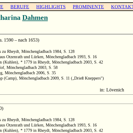
TE
BERUFE
HIGHLIGHTS
PROMINENTE
KONTAK
harina
Dahmen
. 1590 – nach 1653)
ts zu Rheydt, Mönchengladbach 1984, S. 128
 aus Otzenrath und Lürken, Mönchengladbach 1993, S. 16
 (Kuhlen), * 1779 in Rheydt, Mönchengladbach 2003, S. 42
Hof, Mönchengladbach 2003, S. 58
rg, Mönchengladbach 2006, S. 35
mp (Camp), Mönchengladbach 2009, S. 11 („Drieß Kneppers“)
in:
Lövenich
0)
ts zu Rheydt, Mönchengladbach 1984, S. 128
 aus Otzenrath und Lürken, Mönchengladbach 1993, S. 16
 (Kuhlen), * 1779 in Rheydt, Mönchengladbach 2003, S. 42