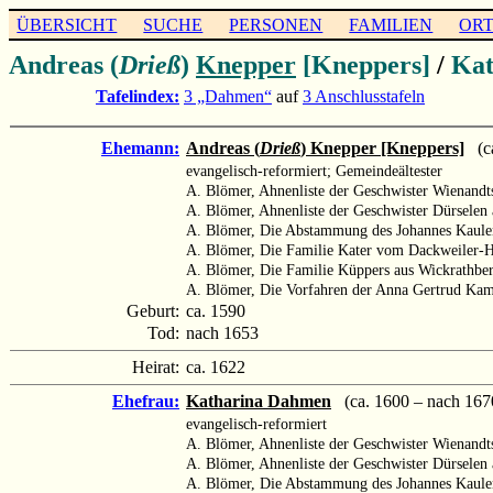
ÜBERSICHT
SUCHE
PERSONEN
FAMILIEN
OR
Andreas (
Drieß
)
Knepper
[Kneppers]
/
Kat
Tafelindex:
3 „Dahmen“
auf
3 Anschlusstafeln
Ehemann:
Andreas (
Drieß
) Knepper [Kneppers]
(ca
evangelisch-reformiert; Gemeindeältester
A. Blömer, Ahnenliste der Geschwister Wienand
A. Blömer, Ahnenliste der Geschwister Dürselen
A. Blömer, Die Abstammung des Johannes Kaulen
A. Blömer, Die Familie Kater vom Dackweiler-
A. Blömer, Die Familie Küppers aus Wickrathbe
A. Blömer, Die Vorfahren der Anna Gertrud Ka
Geburt:
ca. 1590
Tod:
nach 1653
Heirat:
ca. 1622
Ehefrau:
Katharina Dahmen
(ca. 1600 – nach 167
evangelisch-reformiert
A. Blömer, Ahnenliste der Geschwister Wienand
A. Blömer, Ahnenliste der Geschwister Dürselen
A. Blömer, Die Abstammung des Johannes Kaulen