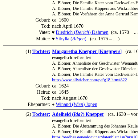
A. Blömer, Die Familie Kater vom Dackweiler-
A. Blömer, Die Familie Küppers aus Wickrathbe
A. Blömer, Die Vorfahren der Anna Gertrud Ka
Geburt:
ca. 1600
Tod:
nach April 1670
Vater:
Diedrich (
Derich
) Dahmen
(ca. 1570 – ...
♥
Mutter:
Sibylla (
Bilgen
)
(ca. 1575 – ....)
♥
(1)
Tochter:
Margaretha Knepper [Kneppers]
(ca. 16
evangelisch-reformiert
A. Blömer, Ahnenliste der Geschwister Wienand
A. Blömer, Ahnenliste der Geschwister Dürselen
A. Blömer, Die Familie Kater vom Dackweiler-
http://www.allwicher.com/pafg18.htm#822
Geburt:
ca. 1624
Heirat:
ca. 1645
Tod:
nach August 1670
Ehepartner:
Winand (
Wien
) Jopen
+
(2)
Tochter:
Adelheid (
Ida?
) Knepper
(ca. 1630 – vor
evangelisch-reformiert
A. Blömer, Die Abstammung des Johannes Kaulen
A. Blömer, Die Familie Küppers aus Wickrathber
https://gedbas.genealogy.net/datenblatt.jsp?nr=