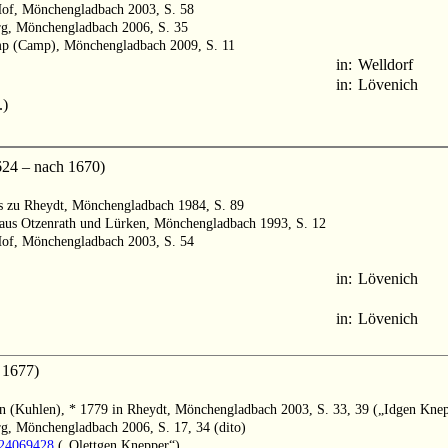
Hof, Mönchengladbach 2003, S. 58
rg, Mönchengladbach 2006, S. 35
mp (Camp), Mönchengladbach 2009, S. 11
in:
Welldorf
in:
Lövenich
.)
24 – nach 1670)
ts zu Rheydt, Mönchengladbach 1984, S. 89
 aus Otzenrath und Lürken, Mönchengladbach 1993, S. 12
Hof, Mönchengladbach 2003, S. 54
in:
Lövenich
in:
Lövenich
 1677)
 (Kuhlen), * 1779 in Rheydt, Mönchengladbach 2003, S. 33, 39 („Idgen Knep
g, Mönchengladbach 2006, S. 17, 34 (dito)
1024069428
(„Olettgen Knepper“)