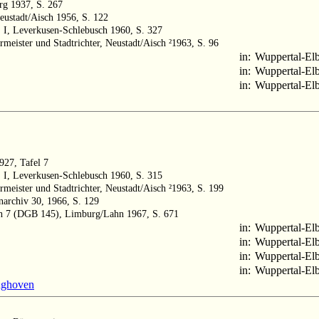
urg 1937, S. 267
Neustadt/Aisch 1956, S. 122
 I, Leverkusen-Schlebusch 1960, S. 327
rmeister und Stadtrichter, Neustadt/Aisch ²1963, S. 96
in:
Wuppertal-Elb
in:
Wuppertal-Elb
in:
Wuppertal-Elb
1927, Tafel 7
 I, Leverkusen-Schlebusch 1960, S. 315
rmeister und Stadtrichter, Neustadt/Aisch ²1963, S. 199
enarchiv 30, 1966, S. 129
ch 7 (DGB 145), Limburg/Lahn 1967, S. 671
in:
Wuppertal-Elb
in:
Wuppertal-Elb
in:
Wuppertal-Elb
in:
Wuppertal-Elb
nghoven