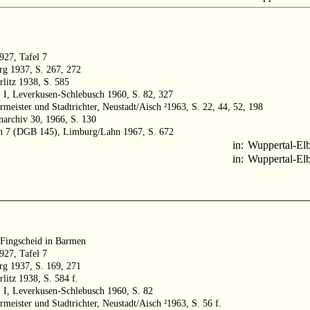
1927, Tafel 7
urg 1937, S. 267, 272
litz 1938, S. 585
 I, Leverkusen-Schlebusch 1960, S. 82, 327
rmeister und Stadtrichter, Neustadt/Aisch ²1963, S. 22, 44, 52, 198
enarchiv 30, 1966, S. 130
ch 7 (DGB 145), Limburg/Lahn 1967, S. 672
in:
Wuppertal-Elb
in:
Wuppertal-Elb
 Fingscheid in Barmen
1927, Tafel 7
urg 1937, S. 169, 271
litz 1938, S. 584 f.
 I, Leverkusen-Schlebusch 1960, S. 82
rmeister und Stadtrichter, Neustadt/Aisch ²1963, S. 56 f.