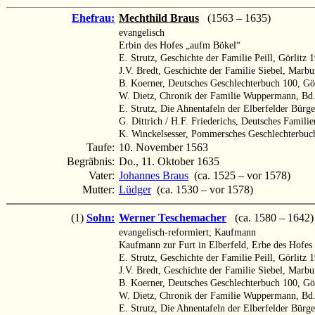
Ehefrau:
Mechthild Braus
(1563 – 1635)
evangelisch
Erbin des Hofes „aufm Bökel“
E. Strutz, Geschichte der Familie Peill, Görlitz 
J.V. Bredt, Geschichte der Familie Siebel, Marb
B. Koerner, Deutsches Geschlechterbuch 100, Gör
W. Dietz, Chronik der Familie Wuppermann, Bd.
E. Strutz, Die Ahnentafeln der Elberfelder Bürge
G. Dittrich / H.F. Friederichs, Deutsches Famili
K. Winckelsesser, Pommersches Geschlechterbu
Taufe:
10. November 1563
Begräbnis:
Do., 11. Oktober 1635
Vater:
Johannes Braus
(ca. 1525 – vor 1578)
Mutter:
Lüdger
(ca. 1530 – vor 1578)
(1)
Sohn:
Werner Teschemacher
(ca. 1580 – 1642)
evangelisch-reformiert; Kaufmann
Kaufmann zur Furt in Elberfeld, Erbe des Hofes
E. Strutz, Geschichte der Familie Peill, Görlitz 
J.V. Bredt, Geschichte der Familie Siebel, Marb
B. Koerner, Deutsches Geschlechterbuch 100, Gör
W. Dietz, Chronik der Familie Wuppermann, Bd.
E. Strutz, Die Ahnentafeln der Elberfelder Bürge