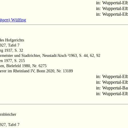
in:
Wuppertal-Elb
in:
Wuppertal-Elb
in:
Wuppertal-Elb
itgen
) Wülfing
es Hofgerichts
1927, Tafel 7
rg 1937, S. 32
rmeister und Stadtrichter, Neustadt/Aisch ²1963, S. 44, 62, 92
sen 1977, S. 215
len, Bielefeld 1980, Nr. 6275
arrer im Rheinland IV, Bonn 2020, Nr. 13189
in:
Wuppertal-Elb
in:
Wuppertal-Elb
in:
Wuppertal-Ba
in:
Wuppertal-Elb
rnbleicher
1927, Tafel 7