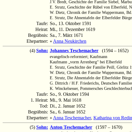
J.V. Bredt, Geschichte der Familie Siebel, Marb
E. Strutz, Geschichte der Rübel von Elberfeld, 
W. Dietz, Chronik der Familie Wuppermann, Bd.
E. Strutz, Die Ahnentafeln der Elberfelder Bürge
Taufe:
So., 13. Oktober 1591
Heirat:
Mi., 11. Dezember 1619
Begräbnis:
Sa., 7. März 1671
Ehepartner:
Anna Neukirchen
+
(4)
Sohn:
Johannes Teschemacher
(1594 – 1652)
evangelisch-reformiert; Kaufmann
Kaufmann „vorm Arrenberg“ bei Elberfeld
E. Strutz, Geschichte der Familie Peill, Görlitz 
W. Dietz, Chronik der Familie Wuppermann, Bd.
E. Strutz, Die Ahnentafeln der Elberfelder Bürge
G. Dittrich / H.F. Friederichs, Deutsches Famili
K. Winckelsesser, Pommersches Geschlechterbu
Taufe:
So., 9. Oktober 1594
1. Heirat:
Mi., 9. Mai 1618
Tod:
Di., 2. Januar 1652
Begräbnis:
Sa., 6. Januar 1652
Ehepartner:
Anna Teschemacher
,
Katharina von Redi
+
(5)
Sohn:
Anton Teschemacher
(1597 – 1670)