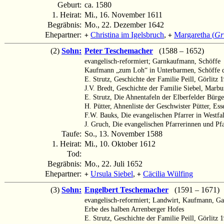
Geburt:
ca. 1580
1. Heirat:
Mi., 16. November 1611
Begräbnis:
Mo., 22. Dezember 1642
Ehepartner:
Christina im Igelsbruch
,
Margaretha (
Gr
+
+
(2)
Sohn:
Peter Teschemacher
(1588 – 1652)
evangelisch-reformiert; Garnkaufmann, Schöffe
Kaufmann „zum Loh“ in Unterbarmen, Schöffe d
E. Strutz, Geschichte der Familie Peill, Görlitz 
J.V. Bredt, Geschichte der Familie Siebel, Marbu
E. Strutz, Die Ahnentafeln der Elberfelder Bürge
H. Pütter, Ahnenliste der Geschwister Pütter, Es
F.W. Bauks, Die evangelischen Pfarrer in Westfa
J. Gruch, Die evangelischen Pfarrerinnen und Pf
Taufe:
So., 13. November 1588
1. Heirat:
Mi., 10. Oktober 1612
Tod:
Begräbnis:
Mo., 22. Juli 1652
Ehepartner:
Ursula Siebel
,
Cäcilia Wülfing
+
+
(3)
Sohn:
Engelbert Teschemacher
(1591 – 1671)
evangelisch-reformiert; Landwirt, Kaufmann, Ga
Erbe des halben Arrenberger Hofes
E. Strutz, Geschichte der Familie Peill, Görlitz 