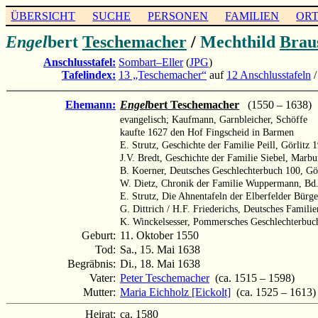
ÜBERSICHT
SUCHE
PERSONEN
FAMILIEN
OR
Engel
bert
Teschemacher
/
Mechthild
Brau
Anschlusstafel:
Sombart–Eller
(
JPG
)
Tafelindex:
13 „Teschemacher“
auf
12 Anschlusstafeln
Ehemann:
Engel
bert Teschemacher
(1550 – 1638)
evangelisch; Kaufmann, Garnbleicher, Schöffe
kaufte 1627 den Hof Fingscheid in Barmen
E. Strutz, Geschichte der Familie Peill, Görlitz 
J.V. Bredt, Geschichte der Familie Siebel, Marbu
B. Koerner, Deutsches Geschlechterbuch 100, Gör
W. Dietz, Chronik der Familie Wuppermann, Bd.
E. Strutz, Die Ahnentafeln der Elberfelder Bürge
G. Dittrich / H.F. Friederichs, Deutsches Famili
K. Winckelsesser, Pommersches Geschlechterbu
Geburt:
11. Oktober 1550
Tod:
Sa., 15. Mai 1638
Begräbnis:
Di., 18. Mai 1638
Vater:
Peter Teschemacher
(ca. 1515 – 1598)
Mutter:
Maria Eichholz [Eickolt]
(ca. 1525 – 1613)
Heirat:
ca. 1580