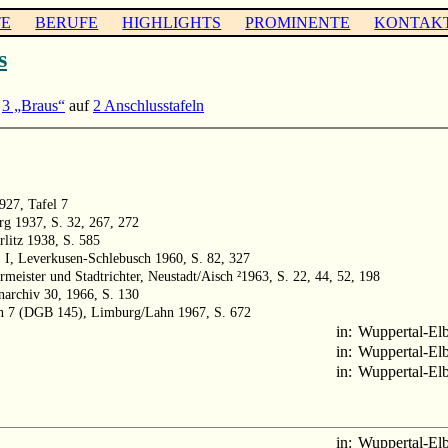
TE
BERUFE
HIGHLIGHTS
PROMINENTE
KONTAK
s
/
3 „Braus“
auf
2 Anschlusstafeln
1927, Tafel 7
rg 1937, S. 32, 267, 272
litz 1938, S. 585
 I, Leverkusen-Schlebusch 1960, S. 82, 327
rmeister und Stadtrichter, Neustadt/Aisch ²1963, S. 22, 44, 52, 198
enarchiv 30, 1966, S. 130
ch 7 (DGB 145), Limburg/Lahn 1967, S. 672
in:
Wuppertal-Elb
in:
Wuppertal-Elb
in:
Wuppertal-Elb
in:
Wuppertal-Elb