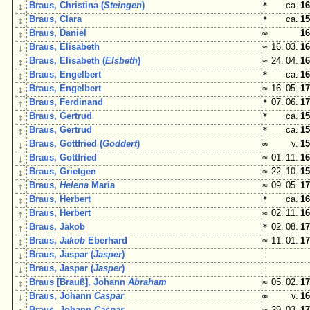
↕
Braus, Christina (
Steingen
)
*
ca.
16
↕
Braus, Clara
*
ca.
15
↕
Braus, Daniel
∞
16
↓
Braus, Elisabeth
≈
16. 03.
16
↕
Braus, Elisabeth (
Elsbeth
)
≈
24. 04.
16
↕
Braus, Engelbert
*
ca.
16
↕
Braus, Engelbert
≈
16. 05.
17
↑
Braus, Ferdinand
*
07. 06.
17
↕
Braus, Gertrud
*
ca.
15
↕
Braus, Gertrud
*
ca.
15
↓
Braus, Gottfried (
Goddert
)
∞
v.
15
↓
Braus, Gottfried
≈
01. 11.
16
↕
Braus, Grietgen
≈
22. 10.
15
↑
Braus,
Helena
Maria
≈
09. 05.
17
↕
Braus, Herbert
*
ca.
16
↑
Braus, Herbert
≈
02. 11.
16
↑
Braus, Jakob
*
02. 08.
17
↕
Braus,
Jakob
Eberhard
≈
11. 01.
17
↓
Braus, Jaspar (
Jasper
)
↓
Braus, Jaspar (
Jasper
)
↕
Braus [Brauß], Johann
Abraham
≈
05. 02.
17
↓
Braus, Johann
Caspar
∞
v.
16
Braus, Johann
Caspar
≈
29. 03.
17