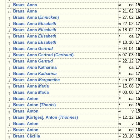
↓
Braus, Anna
∞
ca.
15
↔
Braus, Anna
≈
21. 02.
16
↑
Braus, Anna (
Ennicken
)
≈
27. 02.
16
↕
Braus, Anna
Elisabeth
∞
22. 02.
17
↕
Braus, Anna
Elisabeth
≈
18. 02.
17
↕
Braus, Anna
Elisabeth
*
ca.
17
↕
Braus, Anna
Elisabeth
*
18. 10.
17
↑
Braus, Anna
Gertrud
≈
04. 04.
16
↕
Braus, Anna Gertrud (
Gertraud
)
≈
07. 03.
16
↑
Braus, Anna
Gertrud
≈
22. 12.
17
↓
Braus,
Anna
Katharina
*
ca.
17
↕
Braus, Anna
Katharina
*
ca.
17
↕
Braus, Anna
Margaretha
*
ca. 09.
16
↕
Braus, Anna
Maria
≈
15. 08.
17
↕
Braus, Anna
Maria
*
08. 08.
17
↕
Braus, Anton
*
ca.
15
↕
Braus, Anton (
Thonis
)
*
ca.
15
↕
Braus, Anton
∞
v.
15
↕
Braus [Körtges], Anton (
Thönnes
)
≈
12. 12.
16
↓
Braus, Anton
∞
v.
16
↔
Braus, Anton
∞
ca.
16
↕
Braus, Cäcilia
≈
23. 10.
15