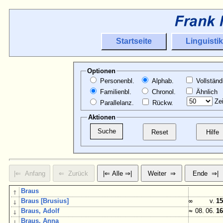
Startseite
Linguistik
Optionen
Personenbl.
Alphab.
Vollständ
Familienbl.
Chronol.
Ähnlich
Zei
Parallelanz.
Rückw.
Aktionen
↑
Braus
↓
Braus [Brusius]
∞
v.
15
↓
Braus, Adolf
≈
08. 06.
16
↓
Braus, Anna