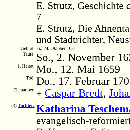
E. Strutz, Geschichte d
7
E. Strutz, Die Ahnenta
und Stadtrichter, Neus
Geburt:
Fr., 24. Oktober 1631
So., 2. November 16
Taufe:
Mo., 12. Mai 1659
1. Heirat:
Do., 17. Februar 170
Tod:
Caspar Bredt
,
Joh
Ehepartner:
+
Katharina Teschem
(3)
Tochter:
evangelisch-reformier