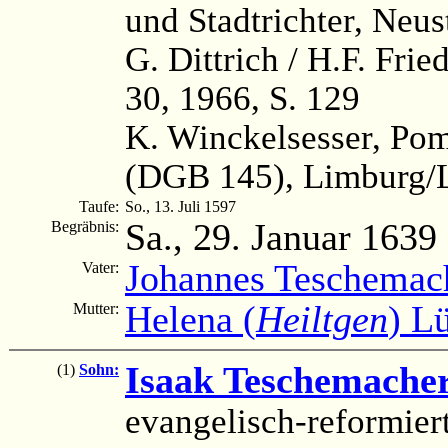
und Stadtrichter, Neus
G. Dittrich / H.F. Fri
30, 1966, S. 129
K. Winckelsesser, Po
(DGB 145), Limburg/L
Taufe:
So., 13. Juli 1597
Sa., 29. Januar 1639
Begräbnis:
Johannes Teschemac
Vater:
Helena (
Heiltgen
) L
Mutter:
Isaak Teschemache
(1)
Sohn:
evangelisch-reformier