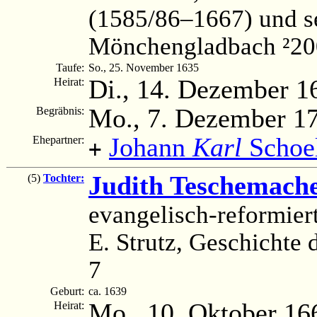
(1585/86–1667) und 
Mönchengladbach ²200
Taufe:
So., 25. November 1635
Di., 14. Dezember 1
Heirat:
Mo., 7. Dezember 1
Begräbnis:
Johann
Karl
Schoel
Ehepartner:
+
Judith Teschemach
(5)
Tochter:
evangelisch-reformier
E. Strutz, Geschichte d
7
Geburt:
ca. 1639
Mo., 10. Oktober 16
Heirat: