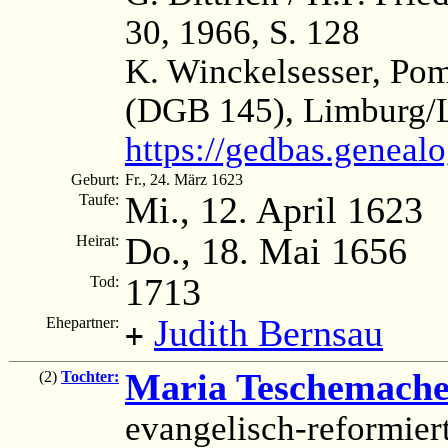
30, 1966, S. 128
K. Winckelsesser, Po
(DGB 145), Limburg/L
https://gedbas.geneal
Geburt:
Fr., 24. März 1623
Mi., 12. April 1623
Taufe:
Do., 18. Mai 1656
Heirat:
1713
Tod:
Judith Bernsau
Ehepartner:
+
Maria Teschemache
(2)
Tochter:
evangelisch-reformier