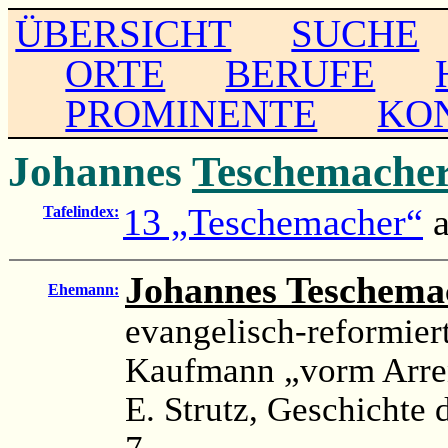
ÜBERSICHT
SUCHE
ORTE
BERUFE
PROMINENTE
KO
Johannes
Teschemache
13 „Teschemacher“
a
Tafelindex:
Johannes Teschema
Ehemann:
evangelisch-reformie
Kaufmann „vorm Arren
E. Strutz, Geschichte d
7