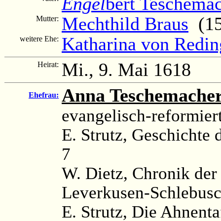
Engel
bert Teschema
Mechthild Braus
(15
Mutter:
Katharina von Redi
weitere Ehe:
Mi., 9. Mai 1618
Heirat:
Anna Teschemache
Ehefrau:
evangelisch-reformier
E. Strutz, Geschichte d
7
W. Dietz, Chronik der
Leverkusen-Schlebusc
E. Strutz, Die Ahnenta