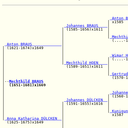
                                                       
 Anton B
                                              | x1585  
 Johannes BRAUS    
|

                          | (1585-1656)x1611  |        
                          |                   |        
                          |                   |
 Mechthi
                          |                     (....-1
 Anton BRAUS             
|

| (1621-1674)x1649        |                            
|                         |                            
|                         |                    
 Wimar H
|                         |                   | (....-1
|                         |
 Mechthild HOEN    
|

|                           (1589-1651)x1611  |        
|                                             |        
|                                             |
 Gertrud
|                                               (1570-1
|--
Mechthild BRAUS
|  
(1651-1681)x1669
|                                                      
|                                              
 Johanne
|                                             | (1560-1
|                          
 Johannes DÜLCKEN  
|

|                         | (1591-1655)x1616  |        
|                         |                   |        
|                         |                   |
 Kunigun
|                         |                     x1587  
|
 Anna Katharina DÜLCKEN  
|

  (1625-1675)x1649        |                            
                          |                            