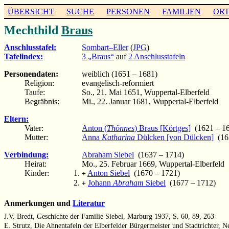
ÜBERSICHT
SUCHE
PERSONEN
FAMILIEN
OR
Mechthild
Braus
Anschlusstafel:
Sombart–Eller
(
JPG
)
Tafelindex:
3 „Braus“
auf
2 Anschlusstafeln
Personendaten:
weiblich (1651 – 1681)
Religion:
evangelisch-reformiert
Taufe:
So., 21. Mai 1651, Wuppertal-Elberfeld
Begräbnis:
Mi., 22. Januar 1681, Wuppertal-Elberfeld
Eltern:
Vater:
Anton (
Thönnes
) Braus [Körtges]
(1621 – 1
Mutter:
Anna
Katharina
Dülcken [von Dülcken]
(16
Verbindung:
Abraham Siebel
(1637 – 1714)
Heirat:
Mo., 25. Februar 1669, Wuppertal-Elberfeld
Kinder:
Anton Siebel
(1670 – 1721)
+
Johann
Abraham
Siebel
(1677 – 1712)
+
Anmerkungen und
Literatur
J.V. Bredt, Geschichte der Familie Siebel, Marburg 1937, S. 60, 89, 263
E. Strutz, Die Ahnentafeln der Elberfelder Bürgermeister und Stadtrichter, N