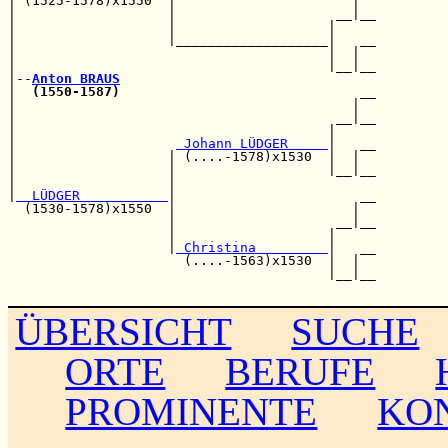
| (1525-1578)x1550  |                      |  

|                   |                    __|__

|                   |                   |     

|                   |___________________|   __

|                                       |  |  

|                                       |__|__

|--
Anton BRAUS
|  
(1550-1587)
                              __

|                                          |  

|                                        __|__

|                                       |     

|                    
 Johann LÜDGER     
|   __

|                   | (....-1578)x1530  |  |  

|                   |                   |__|__

|                   |                         

|
  LÜDGER           
|                       __

  (1530-1578)x1550  |                      |  

                    |                    __|__

                    |                   |     

                    |
 Christina         
|   __

                      (....-1563)x1530  |  |  

                                        |__|__

ÜBERSICHT
SUCHE
ORTE
BERUFE
PROMINENTE
KO