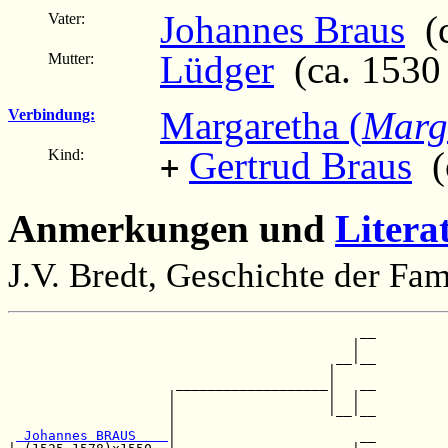
Johannes Braus
(c
Vater:
Lüdger
(ca. 1530 
Mutter:
Margaretha (
Marg
Verbindung:
Gertrud Braus
(c
Kind:
+
Anmerkungen und
Litera
J.V. Bredt, Geschichte der Fam
                                            __

                                           |  

                                         __|__

                                        |     

                     ___________________|   __

                    |                   |  |  

                    |                   |__|__

                    |                         

 Johannes BRAUS    
|                       __
