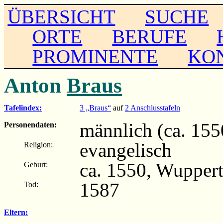
ÜBERSICHT
SUCHE
ORTE
BERUFE
PROMINENTE
KO
Anton
Braus
Tafelindex:
3 „Braus“
auf
2 Anschlusstafeln
männlich (ca. 155
Personendaten:
evangelisch
Religion:
ca. 1550, Wuppert
Geburt:
1587
Tod:
Eltern: