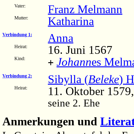
Franz Melmann
Vater:
Katharina
Mutter:
Anna
Verbindung 1:
16. Juni 1567
Heirat:
Johann
es Melm
Kind:
+
Sibylla (
Beleke
) H
Verbindung 2:
11. Oktober 1579
Heirat:
seine 2. Ehe
Anmerkungen und
Litera