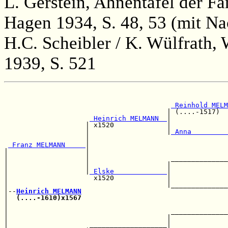
L. Gerstein, Ahnentafel der 
Hagen 1934, S. 48, 53 (mit Na
H.C. Scheibler / K. Wülfrath,
1939, S. 521
                                                       
                                                       
 Reinhold MELM
                                        | (....-1517)  
 Heinrich MELMANN  
|              
                    | x1520             |              
                    |                   |
 Anna         
                    |                                  
 Franz MELMANN     
|                                  
|                   |                                  
|                   |                    ______________
|                   |                   |              
|                   |
 Elske             
|              
|                     x1520             |              
|                                       |______________
|--
Heinrich MELMANN
|  
(....-1610)x1567
                                    
|                                                      
|                                        ______________
|                                       |              
|                    ___________________|              