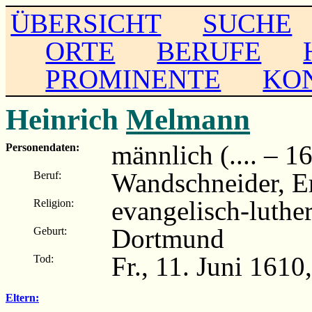
ÜBERSICHT
SUCHE
ORTE
BERUFE
PROMINENTE
KO
Heinrich
Melmann
männlich (.... – 1
Personendaten:
Wandschneider, E
Beruf:
evangelisch-luthe
Religion:
Dortmund
Geburt:
Fr., 11. Juni 161
Tod:
Eltern: