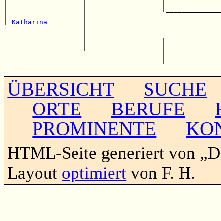
|                   |                   |              
|                   |                   |______________
|                   |                                  
|
 Katharina         
|                                  
                    |                                  
                    |                    ______________
                    |                   |              
                    |___________________|              
                                        |              
                                        |______________
ÜBERSICHT
SUCHE
ORTE
BERUFE
PROMINENTE
KO
HTML-Seite generiert von „
Layout
optimiert
von F. H.