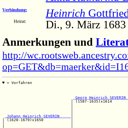
Heinrich
Gottfrie
Verbindung:
Di., 9. März 1683
Heirat:
Anmerkungen und
Litera
http://wc.rootsweb.ancestry.c
op=GET&db=maerker&id=I1
♥ = Vorfahren                                          
                                                       
                                                       
 Georg Heinrich SEVERIN 
                              | (1587-1635)x1614       
                              |                        
                              |                        
                              |                        
 Johann Heinrich SEVERIN     
|                        
| (1620-1679)x1650            |                        
|                             |                        
|                             |                        