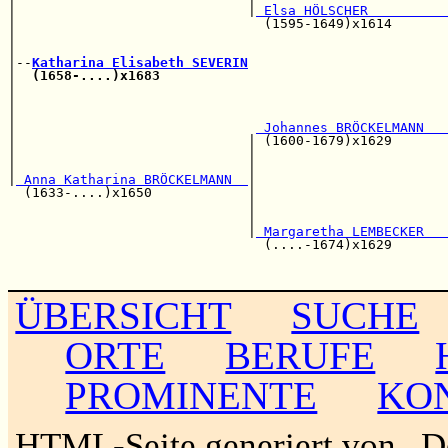
|                             |
 Elsa HÖLSCHER          
|                               (1595-1649)x1614       
|                                                      
|                                                      
|--
Katharina Elisabeth SEVERIN
|  
(1658-....)x1683
                                    
|                                                      
|                                                      
|                                                      
|                              
 Johannes BRÖCKELMANN   
|                             | (1600-1679)x1629       
|                             |                        
|                             |                        
|
 Anna Katharina BRÖCKELMANN  
|                        
  (1633-....)x1650            |                        
                              |                        
                              |                        
                              |
 Margaretha LEMBECKER   
                                (....-1674)x1629       
                                                       
ÜBERSICHT
SUCHE
ORTE
BERUFE
PROMINENTE
KO
HTML-Seite generiert von „