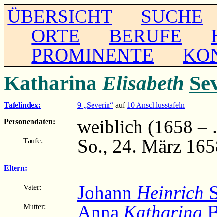
ÜBERSICHT
SUCHE
ORTE
BERUFE
PROMINENTE
KO
Katharina
Elisabeth
Se
Tafelindex:
9 „Severin“
auf
10 Anschlusstafeln
weiblich (1658 – ..
Personendaten:
So., 24. März 165
Taufe:
Eltern:
Johann
Heinrich
S
Vater:
Anna
Katharina
B
Mutter: