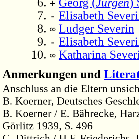
Georg (
Jürgen
)
+
Elisabeth Sever
-
Ludger Severin
∞
Elisabeth Sever
-
Katharina Sever
∞
Anmerkungen und
Litera
Anschluss an die Eltern unsic
B. Koerner, Deutsches Geschle
B. Koerner / E. Bährecke, Ha
Görlitz 1939, S. 496
G. Dittrich / H.F. Friederichs