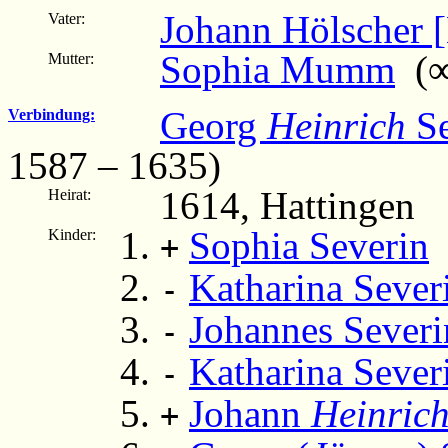
Johann Hölscher 
Vater:
Sophia Mumm
(∞ 
Mutter:
Georg
Heinrich
Se
Verbindung:
1587 – 1635)
1614, Hattingen
Heirat:
Sophia Severin
(
Kinder:
+
Katharina Sever
-
Johannes Severi
-
Katharina Sever
-
Johann
Heinric
+