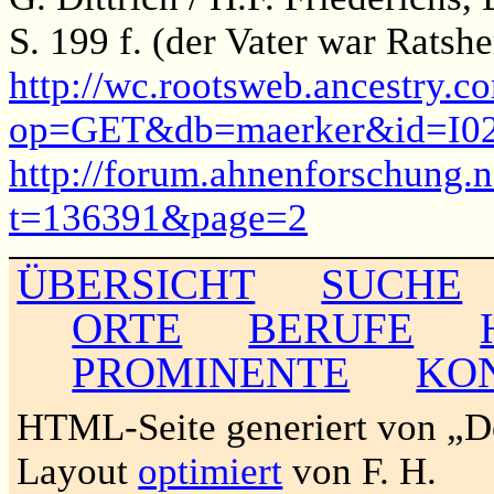
S. 199 f. (der Vater war Ratshe
http://wc.rootsweb.ancestry.c
op=GET&db=maerker&id=I0
http://forum.ahnenforschung.
t=136391&page=2
ÜBERSICHT
SUCHE
ORTE
BERUFE
PROMINENTE
KO
HTML-Seite generiert von „
Layout
optimiert
von F. H.