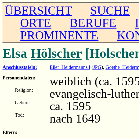
ÜBERSICHT
SUCHE
ORTE
BERUFE
PROMINENTE
KO
Elsa
Hölscher
[Holsche
Anschlusstafeln:
Eller–Heidermanns I
(
JPG
),
Goethe–Heiderm
weiblich (ca. 159
Personendaten:
evangelisch-luthe
Religion:
ca. 1595
Geburt:
nach 1649
Tod:
Eltern: