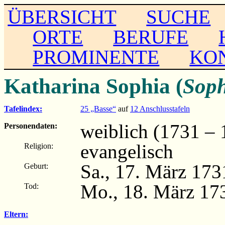
ÜBERSICHT
SUCHE
ORTE
BERUFE
PROMINENTE
KO
Katharina Sophia (
Soph
Tafelindex:
25 „Basse“
auf
12 Anschlusstafeln
weiblich (1731 – 
Personendaten:
evangelisch
Religion:
Sa., 17. März 173
Geburt:
Mo., 18. März 173
Tod:
Eltern: