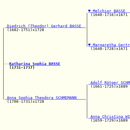
                                                       
♥ Melchior BASSE  
                                    | (1640-1716)x1671 
                                    |                  
                                    |                  
 Diedrich (Theodor) Gerhard BASSE  
|

| (1682-1751)x1728                  |                 
|                                   |                  
|                                   |                  
|                                   |                  
|                                   |
♥ Margaretha Gertr
|                                     (1648-1728)x1671
|                                                      
|                                                      
|                                                      
|--
Katharina Sophia BASSE
|  
(1731-1737)
|                                                      
|                                                      
|                                                      
|                                    
 Adolf Rötger SCHM
|                                   | (1661-1725)x1689 
|                                   |                  
|                                   |                  
|
 Anna Sophia Theodora SCHMEMANN    
|

  (1706-1731)x1728                  |                 
                                    |                  
                                    |                  
                                    |                  
                                    |
 Anna Christina WI
                                      (1659-1729)x1689 
                                                       