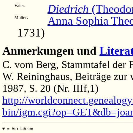
Diedrich
(Theodor
Vater:
Anna Sophia The
Mutter:
1731)
Anmerkungen und
Litera
C. vom Berg, Stammtafel der F
W. Reininghaus, Beiträge zur 
1987, S. 20 (Nr. IIIf,1)
http://worldconnect.genealogy
bin/igm.cgi?op=GET&db=joa
♥ = Vorfahren                                         
                                                       