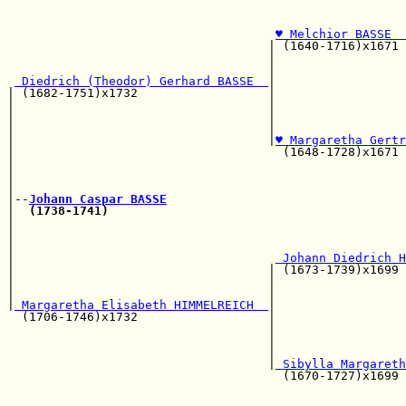
                                                       
♥ Melchior BASSE  
                                    | (1640-1716)x1671 
                                    |                  
                                    |                  
 Diedrich (Theodor) Gerhard BASSE  
|

| (1682-1751)x1732                  |                  
|                                   |                  
|                                   |                  
|                                   |                  
|                                   |
♥ Margaretha Gertr
|                                     (1648-1728)x1671 
|                                                      
|                                                      
|                                                      
|--
Johann Caspar BASSE
|  
(1738-1741)
                                         
|                                                      
|                                                      
|                                                      
|                                    
 Johann Diedrich H
|                                   | (1673-1739)x1699 
|                                   |                  
|                                   |                  
|
 Margaretha Elisabeth HIMMELREICH  
|

  (1706-1746)x1732                  |                  
                                    |                  
                                    |                  
                                    |                  
                                    |
 Sibylla Margareth
                                      (1670-1727)x1699 
                                                       
                                                       