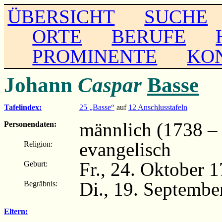
ÜBERSICHT
SUCHE
ORTE
BERUFE
PROMINENTE
KO
Johann
Caspar
Basse
Tafelindex:
25 „Basse“
auf
12 Anschlusstafeln
männlich (1738 –
Personendaten:
evangelisch
Religion:
Fr., 24. Oktober 1
Geburt:
Di., 19. Septembe
Begräbnis:
Eltern: