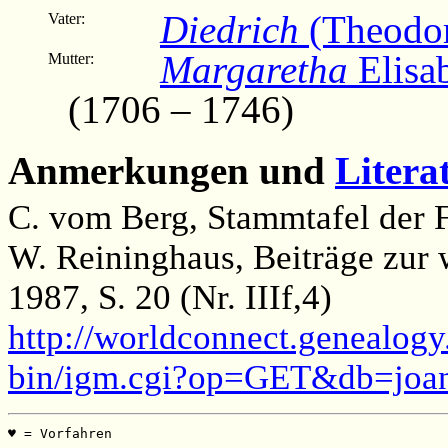
Diedrich
(Theodor
Vater:
Margaretha
Elisa
Mutter:
(1706 – 1746)
Anmerkungen und
Litera
C. vom Berg, Stammtafel der F
W. Reininghaus, Beiträge zur 
1987, S. 20 (Nr. IIIf,4)
http://worldconnect.genealogy
bin/igm.cgi?op=GET&db=joa
♥ = Vorfahren                                          
                                                       