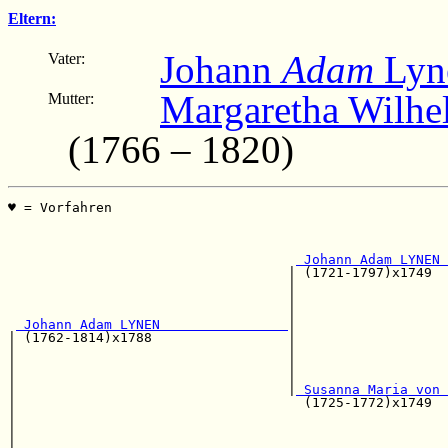
Eltern:
Johann
Adam
Lyn
Vater:
Margaretha Wilhe
Mutter:
(1766 – 1820)
♥ = Vorfahren                                          
                                                       
                                                       
 Johann Adam LYNEN 
                                   | (1721-1797)x1749  
                                   |                   
                                   |                   
                                   |                   
 Johann Adam LYNEN                
|

| (1762-1814)x1788                 |                   
|                                  |                   
|                                  |                   
|                                  |                   
|                                  |
 Susanna Maria von 
|                                    (1725-1772)x1749  
|                                                      
|                                                      
|                                                      