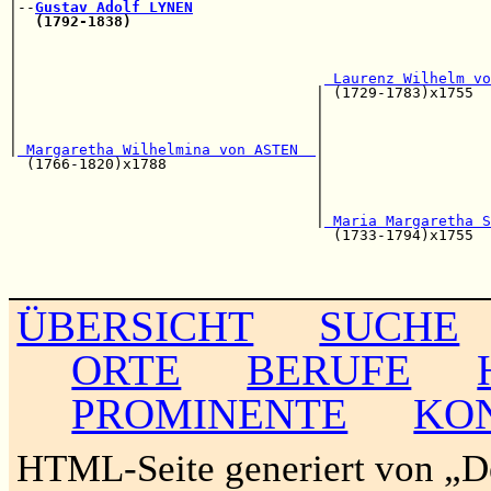
|--
Gustav Adolf LYNEN
|  
(1792-1838)
|                                                      
|                                                      
|                                                      
|                                   
 Laurenz Wilhelm vo
|                                  | (1729-1783)x1755  
|                                  |                   
|                                  |                   
|                                  |                   
|
 Margaretha Wilhelmina von ASTEN  
|

  (1766-1820)x1788                 |                   
                                   |                   
                                   |                   
                                   |                   
                                   |
 Maria Margaretha S
                                     (1733-1794)x1755  
                                                       
                                                       
ÜBERSICHT
SUCHE
ORTE
BERUFE
PROMINENTE
KO
HTML-Seite generiert von „