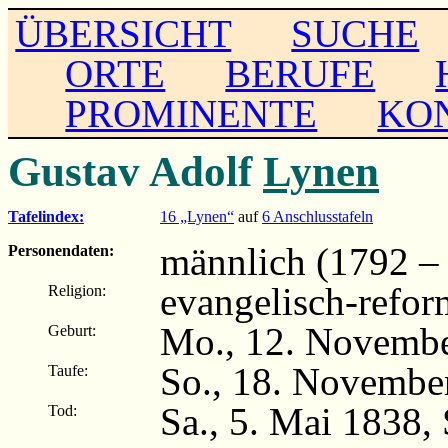
ÜBERSICHT
SUCHE
ORTE
BERUFE
PROMINENTE
KO
Gustav Adolf
Lynen
Tafelindex:
16 „Lynen“
auf
6 Anschlusstafeln
männlich (1792 –
Personendaten:
evangelisch-refor
Religion:
Mo., 12. Novembe
Geburt:
So., 18. November
Taufe:
Sa., 5. Mai 1838, 
Tod: