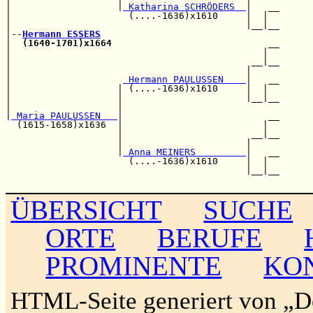
|                   |
 Katharina SCHRÖDERS  
|   __

|                     (....-1636)x1610     |  |  

|                                          |__|__

|--
Hermann ESSERS
|  
(1640-1701)x1664
                            __

|                                             |  

|                                           __|__

|                                          |     

|                    
 Hermann PAULUSSEN    
|   __

|                   | (....-1636)x1610     |  |  

|                   |                      |__|__

|                   |                            

|
 Maria PAULUSSEN   
|                          __

  (1615-1658)x1636  |                         |  

                    |                       __|__

                    |                      |     

                    |
 Anna MEINERS         
|   __

                      (....-1636)x1610     |  |  

                                           |__|__

ÜBERSICHT
SUCHE
ORTE
BERUFE
PROMINENTE
KO
HTML-Seite generiert von „