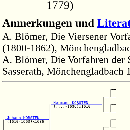
1779)
Anmerkungen und
Litera
A. Blömer, Die Viersener Vorf
(1800-1862), Mönchengladbac
A. Blömer, Die Vorfahren der 
Sasserath, Mönchengladbach 1
                                               __

                                              |  

                                            __|__

                                           |     

 Hermann KORSTEN      
|   __

                    | (....-1636)x1610     |  |  

                    |                      |__|__

                    |                            

 Johann KORSTEN    
|                          __

| (1610-1663)x1636  |                         |  

|                   |                       __|__

|                   |                      |     
