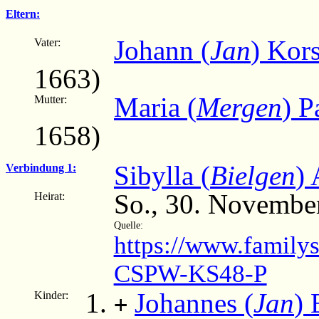
Eltern:
Johann (
Jan
) Kors
Vater:
1663)
Maria (
Mergen
) P
Mutter:
1658)
Sibylla (
Bielgen
) 
Verbindung 1:
So., 30. Novembe
Heirat:
Quelle:
https://www.family
CSPW-KS48-P
Johannes (
Jan
) 
Kinder:
+