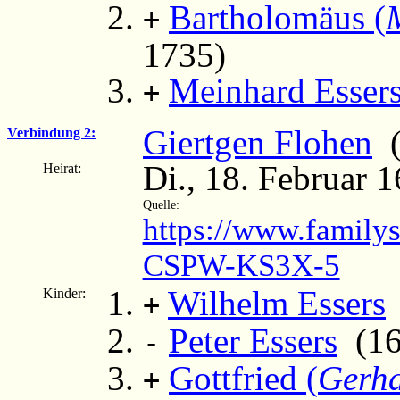
Bartholomäus (
+
1735)
Meinhard Essers
+
Giertgen Flohen
(c
Verbindung 2:
Di., 18. Februar 
Heirat:
Quelle:
https://www.family
CSPW-KS3X-5
Wilhelm Essers
Kinder:
+
Peter Essers
(168
-
Gottfried (
Gerha
+