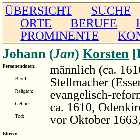
ÜBERSICHT
SUCHE
ORTE
BERUFE
PROMINENTE
KO
Johann (
Jan
)
Korsten
[
männlich (ca. 161
Personendaten:
Stellmacher (Esse
Beruf:
evangelisch-refor
Religion:
ca. 1610, Odenkir
Geburt:
vor Oktober 1663
Tod:
Eltern: