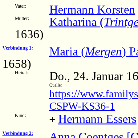
Hermann Korsten
Vater:
Katharina (
Trintg
Mutter:
1636)
Maria (
Mergen
) P
Verbindung 1:
1658)
Do., 24. Januar 1
Heirat:
Quelle:
https://www.family
CSPW-KS36-1
Hermann Essers
Kind:
+
Anna Coentges [C
Verbindung 2: