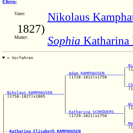
Eltern:
Nikolaus Kampha
Vater:
1827)
Sophia
Katharina 
Mutter:
♥ = Vorfahren                                          
                                                       
 Ni
                                                   | (1
 Adam KAMPHAUSEN        
|

                          | (1728-1812)x1750       |   
                          |                        |   
                          |                        |
 Ch
                          |                          (1
 Nikolaus KAMPHAUSEN     
|

| (1758-1827)x1805        |                            
|                         |                            
|                         |                         
 Wi
|                         |                        | (1
|                         |
 Katharina SCHRÖDERS    
|

|                           (1729-1821)x1750       |   
|                                                  |   
|                                                  |
 Me
|                                                    (1
|--
Katharina Elisabeth KAMPHAUSEN