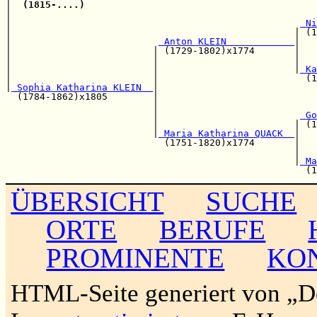
|  
(1815-....)
|                                                      
|                                                   
 Ni
|                                                  | (1
|                          
 Anton KLEIN            
|

|                         | (1729-1802)x1774       |   
|                         |                        |   
|                         |                        |
 Ka
|                         |                          (1
|
 Sophia Katharina KLEIN  
|

  (1784-1862)x1805        |                            
                          |                            
                          |                         
 Go
                          |                        | (1
                          |
 Maria Katharina QUACK  
|

                            (1751-1820)x1774       |   
                                                   |   
                                                   |
 Ma
ÜBERSICHT
SUCHE
ORTE
BERUFE
PROMINENTE
KO
HTML-Seite generiert von „