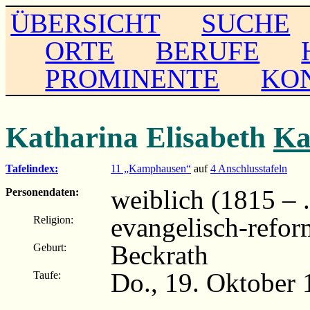
ÜBERSICHT
SUCHE
ORTE
BERUFE
PROMINENTE
KO
Katharina Elisabeth
Ka
Tafelindex:
11 „Kamphausen“
auf
4 Anschlusstafeln
weiblich (1815 – ..
Personendaten:
evangelisch-refor
Religion:
Beckrath
Geburt:
Do., 19. Oktober 
Taufe: