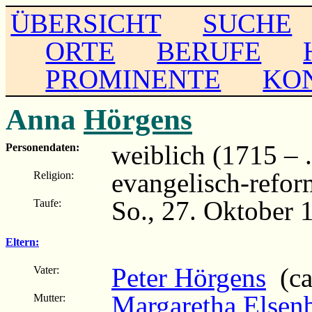
ÜBERSICHT
SUCHE
ORTE
BERUFE
PROMINENTE
KO
Anna
Hörgens
weiblich (1715 – ..
Personendaten:
evangelisch-refor
Religion:
So., 27. Oktober 
Taufe:
Eltern:
Peter Hörgens
(ca
Vater:
Margaretha Elsen
Mutter: