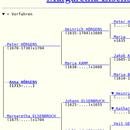
♥ = Vorfahren                                          
                                                       
 Peter H
                                              | (....-1
 Heinrich HÖRGENS   
|        
                         | (1635-1704)x1660   |        
                         |                    |
 Maria  
                         |                      x1635  
 Peter HÖRGENS          
|

| (1670-1730)x1704       |                             
|                        |                             
|                        |                     
 Jakob K
|                        |                    | (1605-1
|                        |
 Maria KAMP         
|

|                          (1638-....)x1660   |        
|                                             |        
|                                             |
 Maria B
|                                               (1610-1
|--
Anna HÖRGENS
|  
(1715-....)
                                         
|                                                      
|                                              
♥ Heinri
|                                             | (....-1
|                         
 Johann ELSENBRUCH  
|        
|                        | (1625-....)x1655   |        
|                        |                    |
♥ Kathar
|                        |                      (....-1
|
 Margaretha ELSENBRUCH  
|                             
  (1675-....)x1704       |                             
                         |                     
 Veit GE
                         |                    |        