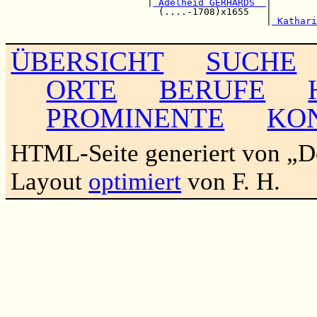
                         |
 Adelheid GERHARDS  
|        
                           (....-1708)x1655   |        
                                              |
 Kathari
ÜBERSICHT
SUCHE
ORTE
BERUFE
PROMINENTE
KO
HTML-Seite generiert von „
Layout
optimiert
von F. H.