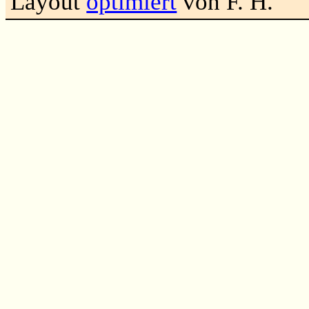
Layout
optimiert
von F. H.