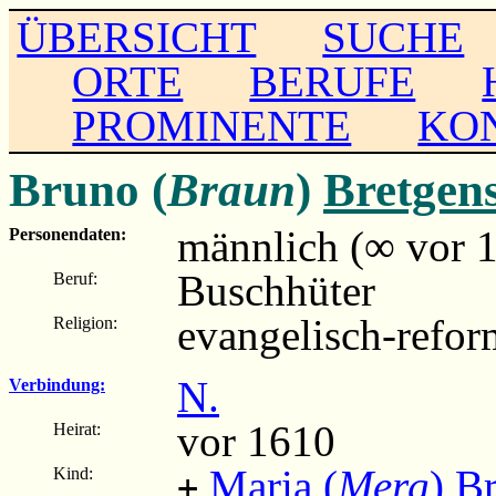
ÜBERSICHT
SUCHE
ORTE
BERUFE
PROMINENTE
KO
Bruno (
Braun
)
Bretgen
männlich (∞ vor 
Personendaten:
Buschhüter
Beruf:
evangelisch-refor
Religion:
N.
Verbindung:
vor 1610
Heirat:
Maria (
Merg
) B
Kind:
+