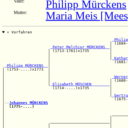
Philipp Mürckens
Vater:
Maria Meis [Mees
Mutter:
♥ = Vorfahren                                          
                                                       
 Philip
                                               | (1684-
 Peter Melchior MÜRCKENS  
|

                    | (1713-1761)x1735         |       
                    |                          |       
                    |                          |
 Kathar
                    |                            (1681-
 Philipp MÜRCKENS  
|

| (1753-....)x1773  |                                  
|                   |                                  
|                   |                           
 Werner
|                   |                          | (1680-
|                   |
 Elisabeth MÜSCHEN        
|

|                     (1714-....)x1735         |       
|                                              |       
|                                              |
 Gertru
|                                                (1675-
|--
Johannes MÜRCKENS
|  
(1775-....)
                                         
|                                                      
|                                               _______
|                                              |       
|                    __________________________|       
|                   |                          |       