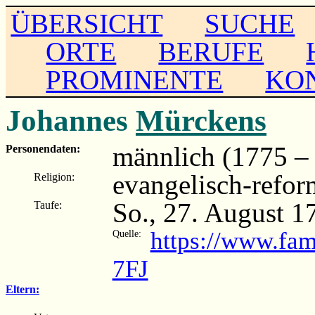
ÜBERSICHT
SUCHE
ORTE
BERUFE
PROMINENTE
KO
Johannes
Mürckens
männlich (1775 – .
Personendaten:
evangelisch-refor
Religion:
So., 27. August 1
Taufe:
https://www.fam
Quelle:
7FJ
Eltern: