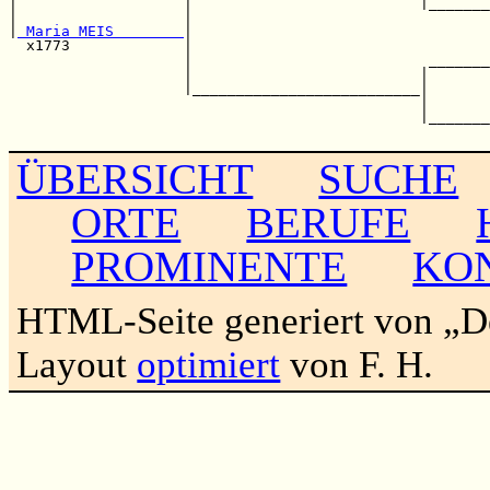
|                   |                          |_______
|                   |                                  
|
 Maria MEIS        
|                                  
  x1773             |                                  
                    |                           _______
                    |                          |       
                    |__________________________|       
                                               |       
                                               |_______
ÜBERSICHT
SUCHE
ORTE
BERUFE
PROMINENTE
KO
HTML-Seite generiert von „
Layout
optimiert
von F. H.