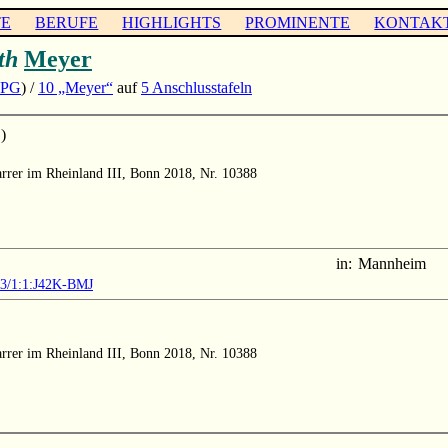
TE
BERUFE
HIGHLIGHTS
PROMINENTE
KONTAK
th
Meyer
JPG
) /
10 „Meyer“
auf
5 Anschlusstafeln
)
arrer im Rheinland III, Bonn 2018, Nr. 10388
in:
Mannheim
903/1:1:J42K-BMJ
arrer im Rheinland III, Bonn 2018, Nr. 10388