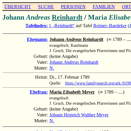
ÜBERSICHT
SUCHE
PERSONEN
FAMILIEN
OR
Johann
Andreas
Reinhardt
/
Maria
Elisabe
Tafelindex:
1 „Reinhardt“
auf Tafel
Reimer–Baedeker
(
Ehemann:
Johann
Andreas
Reinhardt
(∞ 1789 – ....
evangelisch; Kaufmann
J. Gruch, Die evangelischen Pfarrerinnen und Pf
Geburt:
(keine Angabe)
Vater:
Johann
Andreas
Reinhardt
Mutter:
N.
Heirat:
Di., 17. Februar 1789
Quelle:
https://www.familysearch.org/ark:/61
Ehefrau:
Maria
Elisabeth
Meyer
(∞ 1789 – ....)
evangelisch
J. Gruch, Die evangelischen Pfarrerinnen und Pf
Geburt:
(keine Angabe)
Vater:
Johann Heinrich Walther Meyer
Mutter:
N.