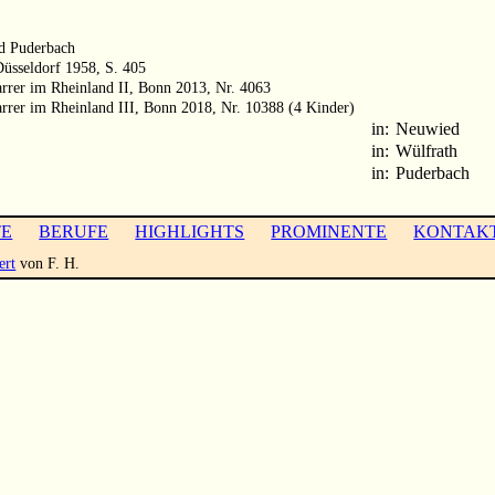
nd Puderbach
Düsseldorf 1958, S. 405
arrer im Rheinland II, Bonn 2013, Nr. 4063
arrer im Rheinland III, Bonn 2018, Nr. 10388 (4 Kinder)
in:
Neuwied
in:
Wülfrath
in:
Puderbach
TE
BERUFE
HIGHLIGHTS
PROMINENTE
KONTAK
ert
von F. H.