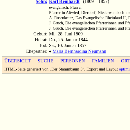
Sohn:
Karl Reinhardt
(1809 – 1857)
evangelisch; Pfarrer
Pfarrer in Altwied, Dierdorf, Niederwambach u
A. Rosenkranz, Das Evangelische Rheinland II, 
J. Gruch, Die evangelischen Pfarrerinnen und Pf
J. Gruch, Die evangelischen Pfarrerinnen und Pf
Geburt:
Mi., 28. Juni 1809
Heirat:
Do., 25. Januar 1844
Tod:
Sa., 10. Januar 1857
Ehepartner:
Maria Bernhardina Neumann
+
ÜBERSICHT
SUCHE
PERSONEN
FAMILIEN
OR
HTML-Seite generiert von „Der Stammbaum 5“. Export und Layout
optimi