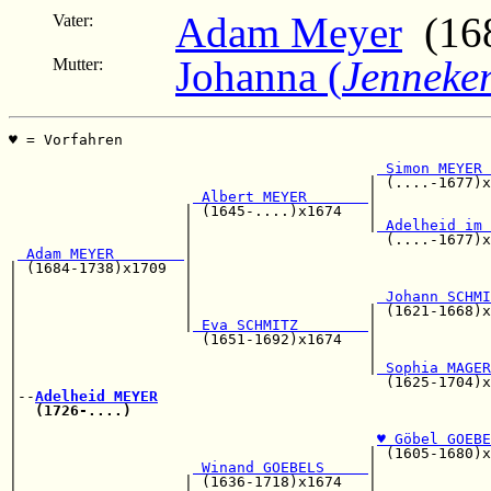
Adam Meyer
(168
Vater:
Johanna (
Jenneke
Mutter:
♥ = Vorfahren                                          
                                                       
 Simon MEYER 
                                         | (....-1677)x
 Albert MEYER       
|             
                    | (1645-....)x1674   |             
                    |                    |
 Adelheid im 
                    |                      (....-1677)x
 Adam MEYER        
|

| (1684-1738)x1709  |                                  
|                   |                                  
|                   |                     
 Johann SCHMI
|                   |                    | (1621-1668)x
|                   |
 Eva SCHMITZ        
|

|                     (1651-1692)x1674   |             
|                                        |             
|                                        |
 Sophia MAGER
|                                          (1625-1704)x
|--
Adelheid MEYER
|  
(1726-....)
                                         
|                                                      
|                                         
♥ Göbel GOEBE
|                                        | (1605-1680)x
|                    
 Winand GOEBELS     
|

|                   | (1636-1718)x1674   |             