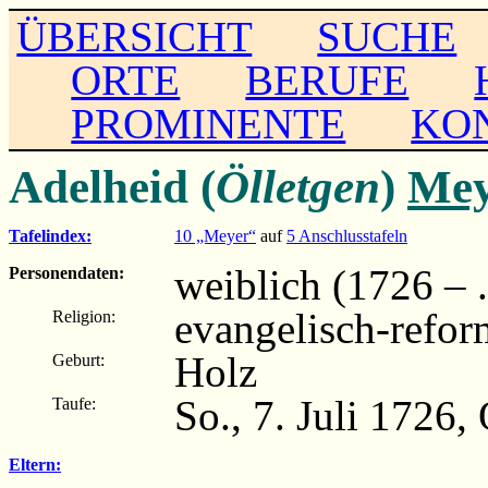
ÜBERSICHT
SUCHE
ORTE
BERUFE
PROMINENTE
KO
Adelheid (
Ölletgen
)
Mey
Tafelindex:
10 „Meyer“
auf
5 Anschlusstafeln
weiblich (1726 – ..
Personendaten:
evangelisch-refor
Religion:
Holz
Geburt:
So., 7. Juli 1726,
Taufe:
Eltern: