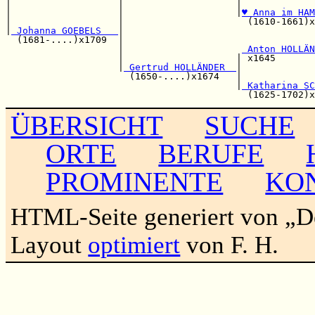
|                   |                    |             
|                   |                    |
♥ Anna im HAM
|                   |                      (1610-1661)x
|
 Johanna GOEBELS   
|                                  
  (1681-....)x1709  |                                  
                    |                     
 Anton HOLLÄN
                    |                    | x1645       
                    |
 Gertrud HOLLÄNDER  
|             
                      (1650-....)x1674   |             
                                         |
 Katharina SC
ÜBERSICHT
SUCHE
ORTE
BERUFE
PROMINENTE
KO
HTML-Seite generiert von „
Layout
optimiert
von F. H.