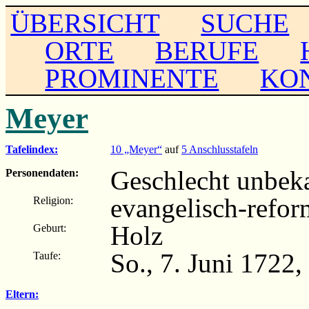
ÜBERSICHT
SUCHE
ORTE
BERUFE
PROMINENTE
KO
Meyer
Tafelindex:
10 „Meyer“
auf
5 Anschlusstafeln
Geschlecht unbekan
Personendaten:
evangelisch-refor
Religion:
Holz
Geburt:
So., 7. Juni 1722,
Taufe:
Eltern: