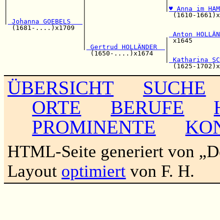
|                   |                    |             
|                   |                    |
♥ Anna im HAM
|                   |                      (1610-1661)x
|
 Johanna GOEBELS   
|                                  
  (1681-....)x1709  |                                  
                    |                     
 Anton HOLLÄN
                    |                    | x1645       
                    |
 Gertrud HOLLÄNDER  
|             
                      (1650-....)x1674   |             
                                         |
 Katharina SC
ÜBERSICHT
SUCHE
ORTE
BERUFE
PROMINENTE
KO
HTML-Seite generiert von „
Layout
optimiert
von F. H.