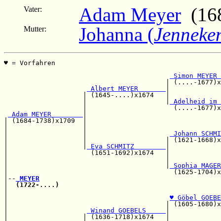
Adam Meyer
(168
Vater:
Johanna (
Jenneke
Mutter:
♥ = Vorfahren                                          
                                                       
 Simon MEYER 
                                         | (....-1677)x
 Albert MEYER       
|             
                    | (1645-....)x1674   |             
                    |                    |
 Adelheid im 
                    |                      (....-1677)x
 Adam MEYER        
|

| (1684-1738)x1709  |                                  
|                   |                                  
|                   |                     
 Johann SCHMI
|                   |                    | (1621-1668)x
|                   |
 Eva SCHMITZ        
|

|                     (1651-1692)x1674   |             
|                                        |             
|                                        |
 Sophia MAGER
|                                          (1625-1704)x
|--
 MEYER
|  
(1722-....)
                                         
|                                                      
|                                         
♥ Göbel GOEBE
|                                        | (1605-1680)x
|                    
 Winand GOEBELS     
|

|                   | (1636-1718)x1674   |             