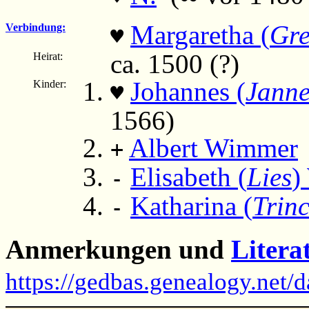
Margaretha (
Gre
Verbindung:
♥
ca. 1500 (?)
Heirat:
Johannes (
Janne
Kinder:
♥
1566)
Albert Wimmer
(
+
Elisabeth (
Lies
)
-
Katharina (
Trin
-
Anmerkungen und
Litera
https://gedbas.genealogy.net/