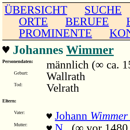
ÜBERSICHT
SUCHE
ORTE
BERUFE
PROMINENTE
KO
♥
Johannes
Wimmer
männlich (∞ ca. 1
Personendaten:
Wallrath
Geburt:
Velrath
Tod:
Eltern:
Johann
Wimmer
Vater:
♥
N.
(∞ vor 1480 –
Mutter:
♥