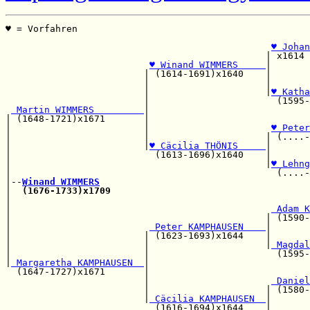
♥ = Vorfahren                                          
                                                       
♥ Johan
                                               | x1614 
♥ Winand WIMMERS     
|

                         | (1614-1691)x1640    |       
                         |                     |       
                         |                     |
♥ Katha
                         |                       (1595-
 Martin WIMMERS         
|                             
| (1648-1721)x1671       |                             
|                        |                      
♥ Peter
|                        |                     | (....-
|                        |
♥ Cäcilia THÖNIS     
|       
|                          (1613-1696)x1640    |       
|                                              |
♥ Lehng
|                                                (....-
|--
Winand WIMMERS
|  
(1676-1733)x1709
|                                                      
|                                               
 Adam K
|                                              | (1590-
|                         
 Peter KAMPHAUSEN    
|       
|                        | (1623-1693)x1644    |       
|                        |                     |
 Magdal
|                        |                       (1595-
|
 Margaretha KAMPHAUSEN  
|                             
  (1647-1727)x1671       |                             
                         |                      
 Daniel
                         |                     | (1580-
                         |
 Cäcilia KAMPHAUSEN  
|       
                           (1616-1694)x1644    |       