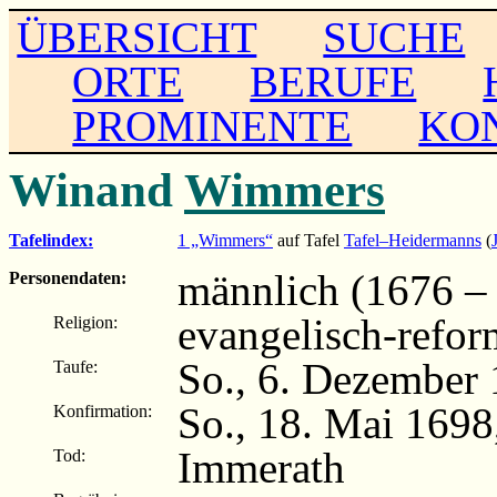
ÜBERSICHT
SUCHE
ORTE
BERUFE
PROMINENTE
KO
Winand
Wimmers
Tafelindex:
1 „Wimmers“
auf Tafel
Tafel–Heidermanns
(
männlich (1676 –
Personendaten:
evangelisch-refor
Religion:
So., 6. Dezember
Taufe:
So., 18. Mai 1698
Konfirmation:
Immerath
Tod: