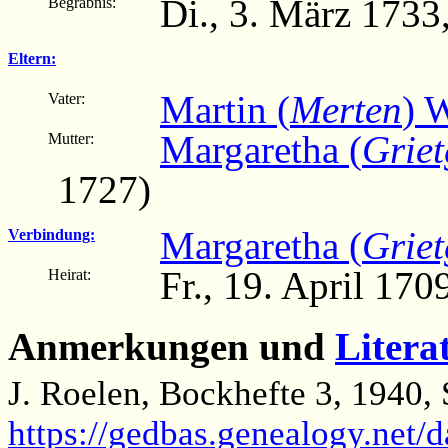
Di., 3. März 1733
Begräbnis:
Eltern:
Martin (
Merten
) 
Vater:
Margaretha (
Grie
Mutter:
1727)
Margaretha (
Grie
Verbindung:
Fr., 19. April 170
Heirat:
Anmerkungen und
Litera
J. Roelen, Bockhefte 3, 1940, 
https://gedbas.genealogy.net/