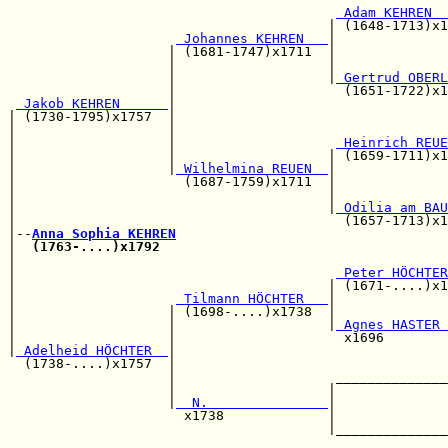
 Adam KEHREN  
                                        | (1648-1713)x1
 Johannes KEHREN   
|

                    | (1681-1747)x1711  |              
                    |                   |              
                    |                   |
 Gertrud OBERL
                    |                     (1651-1722)x1
 Jakob KEHREN      
|

| (1730-1795)x1757  |                                  
|                   |                                  
|                   |                    
 Heinrich REUE
|                   |                   | (1659-1711)x1
|                   |
 Wilhelmina REUEN  
|

|                     (1687-1759)x1711  |              
|                                       |              
|                                       |
 Odilia am BAU
|                                         (1657-1713)x1
|--
Anna Sophia KEHREN
|  
(1763-....)x1792
|                                                      
|                                        
 Peter HÖCHTER
|                                       | (1671-....)x1
|                    
 Tilmann HÖCHTER   
|              
|                   | (1698-....)x1738  |              
|                   |                   |
 Agnes HASTER 
|                   |                     x1696        
|
 Adelheid HÖCHTER  
|                                  
  (1738-....)x1757  |                                  
                    |                    ______________
                    |                   |              
                    |
  N.               
|              
                      x1738             |              
                                        |______________