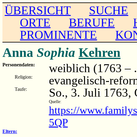
ÜBERSICHT
SUCHE
ORTE
BERUFE
PROMINENTE
KO
Anna
Sophia
Kehren
weiblich (1763 – ..
Personendaten:
evangelisch-refor
Religion:
So., 3. Juli 1763
Taufe:
Quelle:
https://www.family
5QP
Eltern: