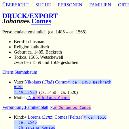
ÜBERSICHT
SUCHE
PERSONEN
FAMILIEN
ORT
DRUCK/EXPORT
Johann
es
Comes
Personendaten:
männlich (ca. 1485 – ca. 1565)
Beruf:
Lehnsmann
Religion:
katholisch
Geburt:
ca. 1485, Beckrath
Tod:
ca. 1565, Wetschewell
zwischen 1559 und 1569 gestorben
Eltern:
Stammbaum
Vater:
Nikolaus (
Claß
) Comes
* ca. 1450 Beckrath
∞ N.
† ca. 1520
(ca. 1450 – ca. 1520)
Mutter:
N.
∞ Nikolaus Comes
Verbindung:
Familienblatt
N.
∞ Johannes Comes
Kind:
Lorenz (
Lenz
) Comes [Peltzer]
+
* ca. 1516
∞ ca. 1545
Christina Königs