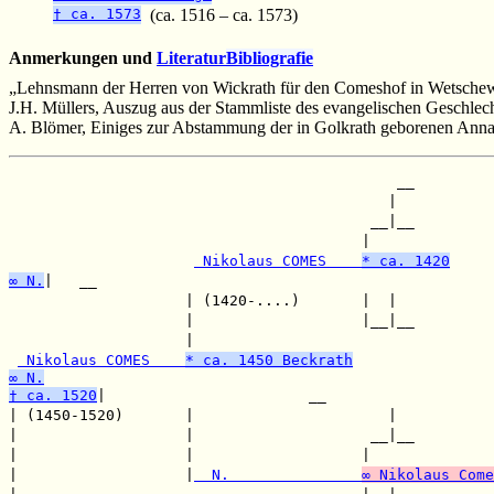
† ca. 1573
(ca. 1516 – ca. 1573)
Anmerkungen und
Literatur
Bibliografie
„Lehnsmann der Herren von Wickrath für den Comeshof in Wetschew
J.H. Müllers, Auszug aus der Stammliste des evangelischen Geschlecht
A. Blömer, Einiges zur Abstammung der in Golkrath geborenen Anna
                                            __

                                           |  

                                         __|__

                                        |     

 Nikolaus COMES    
* ca. 1420
∞ N.
|   __

                    | (1420-....)       |  |  

                    |                   |__|__

                    |                         

 Nikolaus COMES    
* ca. 1450 Beckrath
∞ N.
† ca. 1520
|                       __

| (1450-1520)       |                      |  

|                   |                    __|__

|                   |                   |     

|                   |
  N.               
∞ Nikolaus Come