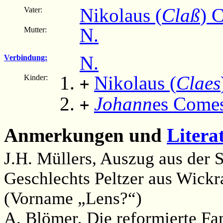
Nikolaus (
Claß
) 
Vater:
N.
Mutter:
N.
Verbindung:
Nikolaus (
Claes
Kinder:
+
Johann
es Come
+
Anmerkungen und
Litera
J.H. Müllers, Auszug aus der 
Geschlechts Peltzer aus Wickra
(Vorname „Lens?“)
A. Blömer, Die reformierte Fa