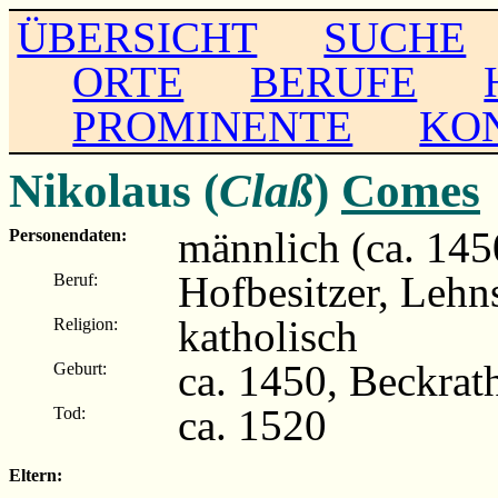
ÜBERSICHT
SUCHE
ORTE
BERUFE
PROMINENTE
KO
Nikolaus (
Claß
)
Comes
männlich (ca. 145
Personendaten:
Hofbesitzer, Lehn
Beruf:
katholisch
Religion:
ca. 1450, Beckrat
Geburt:
ca. 1520
Tod:
Eltern: