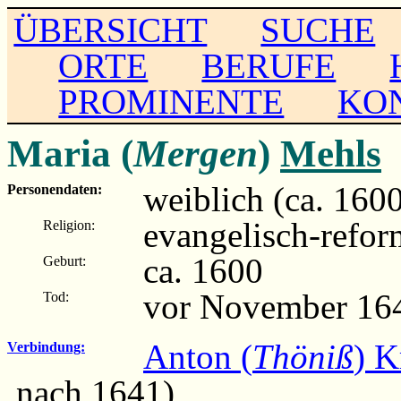
ÜBERSICHT
SUCHE
ORTE
BERUFE
PROMINENTE
KO
Maria (
Mergen
)
Mehls
weiblich (ca. 160
Personendaten:
evangelisch-refor
Religion:
ca. 1600
Geburt:
vor November 164
Tod:
Anton (
Thöniß
) K
Verbindung:
nach 1641)