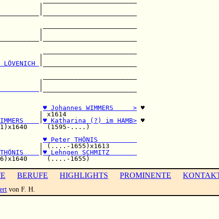
          |                        

__________|________________________

                                   

           ________________________

          |                        

__________|________________________

           ________________________

          |                        

 LÖVENICH 
|________________________

                                   

           ________________________

          |                        

          
|________________________

                                   

           
♥ Johannes WIMMERS     >
 ♥

          | x1614                  

IMMERS    
|
♥ Katharina (?) im HAMB>
 ♥

1)x1640     (1595-....)            

           
♥ Peter THÖNIS          
          | (....-1655)x1613       

THÖNIS    
|
♥ Lehngen SCHMITZ       
TE
BERUFE
HIGHLIGHTS
PROMINENTE
KONTAK
ert
von F. H.