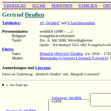
ÜBERSICHT
SUCHE
PERSONEN
FAMILIEN
OR
Gertrud
Deußen
Tafelindex:
10 „Deußen“
auf
8 Anschlusstafeln
Personendaten:
weiblich (1690 – ....)
Religion:
evangelisch-reformiert
Taufe:
Do., 6. Juli 1690, Wevelinghoven
Quelle:
Kirchenbuch 1655-1902 Evangelisch-ref
Eltern:
Vater:
Heinrich (
Henrich
) Deußen
(ca. 1654 – 1742
Mutter:
Margaretha (
Grietgen
) Lövenich [Löverich]
(
Anmerkungen und
Literatur
Eltern im Taufeintrag: „Hendrich Deußen“ und „Margreth Loevenich“
♥ = Vorfahren                                          
                                                       
                                             __________
                                            |          
 Johannes DEUßEN    
|          
                       | x1650              |          
                       |                    |__________
                       |                               
 Heinrich DEUßEN      
|                               