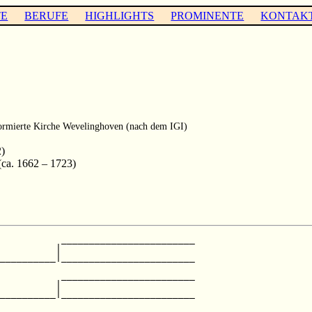
TE
BERUFE
HIGHLIGHTS
PROMINENTE
KONTAK
ormierte Kirche Wevelinghoven (nach dem IGI)
)
ca. 1662 – 1723)
           ________________________

          |                        

__________|________________________

                                   

           ________________________

          |                        

__________|________________________

                                   

           ________________________
