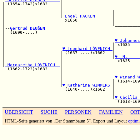
| (1654-1742)x1683     |                               
|                      |                     __________
|                      |                    |          
|                      |
 Engel HACKEN       
|          
|                        x1650              |          
|                                           |__________
|--
Gertrud DEUßEN
|  
(1690-....)
                                         
|                                                      
|                                            
♥ Johannes
|                                           | x1635    
|                       
♥ Leonhard LÖVENICH 
|          
|                      | (1637-....)x1662   |          
|                      |                    |
♥  N.     
|                      |                      x1635    
|
 Margaretha LÖVENICH  
|

  (1662-1723)x1683     |                               
                       |                               
                       |                     
♥ Winand W
                       |                    | (1614-169
                       |
♥ Katharina WIMMERS 
|

                         (1640-....)x1662   |          
                                            |          
                                            |
♥ Cäcilia 
ÜBERSICHT
SUCHE
PERSONEN
FAMILIEN
OR
HTML-Seite generiert von „Der Stammbaum 5“. Export und Layout
optimi